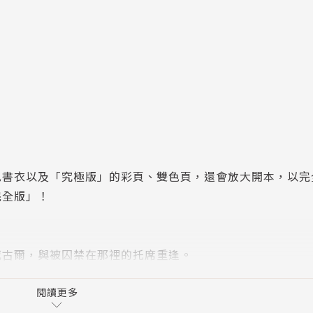
色書衣以及「究極版」的彩頁、雙色頁，還會放大開本，以完
完全版」！
威古爾，與被囚禁在那裡的托席重逢。
就是與他一同修習北斗神拳的大哥．拉奧。
閱讀更多