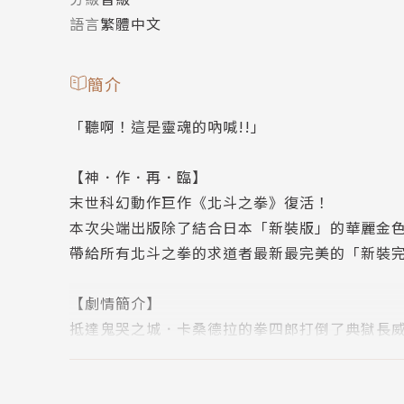
語言
繁體中文
簡介
「聽啊！這是靈魂的吶喊!!」
【神．作．再．臨】
末世科幻動作巨作《北斗之拳》復活！
本次尖端出版除了結合日本「新裝版」的華麗金
帶給所有北斗之拳的求道者最新最完美的「新裝
【劇情簡介】
抵達鬼哭之城．卡桑德拉的拳四郎打倒了典獄長
在那裡，他確定了世紀末霸者．拳王的真實身分
拳四郎即將遭遇故事發展至今最強的敵人!!