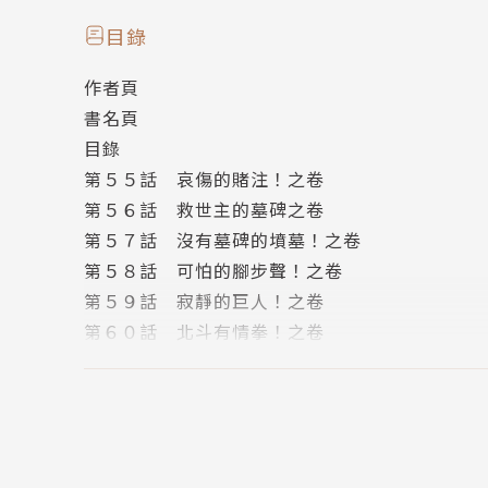
【本書特色】
目錄
✦破億神作全世界唯一新裝完全版。
作者頁
✧40週年紀念！動畫重製版進行中！
書名頁
✦收錄彩頁＆雙色原稿，並放大開本至25開（14.5
目錄
第５５話 哀傷的賭注！之卷
第５６話 救世主的墓碑之卷
第５７話 沒有墓碑的墳墓！之卷
第５８話 可怕的腳步聲！之卷
第５９話 寂靜的巨人！之卷
第６０話 北斗有情拳！之卷
第６１話 失落的北斗之人之卷
第６２話 死兆星的藍光！之卷
第６３話 小小的勇者！之卷
第６４話 魔獸逼近！之卷
第６５話 凶星炸裂！之卷