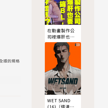
在動畫製作公
司裡爆肝也要
搞ＢＬ，有意
見？05 (完)
全版的規格
WET SAND
(16)（條漫