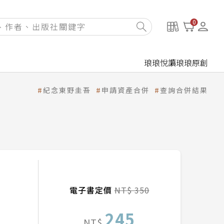
0
琅琅悅讀
琅琅原創
紀念東野圭吾
申請資產合併
查詢合併結果
電子書定價
NT$ 350
245
NT$