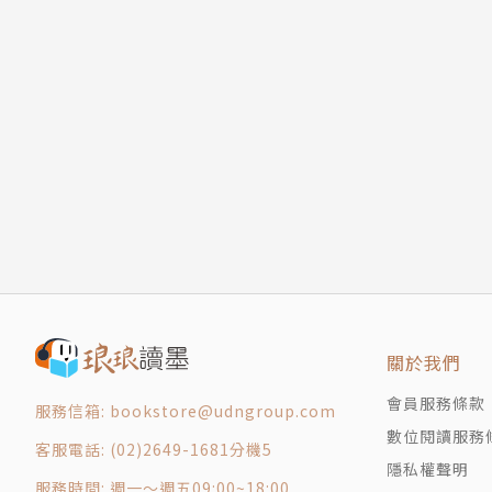
第６６話 看不見的魔拳！之卷
第６７話 死者的警告！之卷
版權頁
封底
關於我們
會員服務條款
服務信箱: bookstore@udngroup.com
數位閱讀服務
客服電話: (02)2649-1681分機5
隱私權聲明
服務時間: 週一～週五09:00~18:00