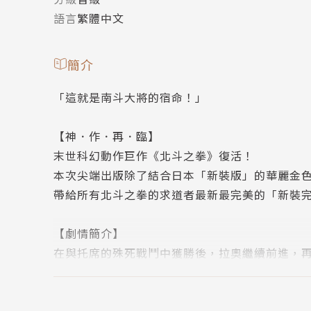
語言
繁體中文
簡介
「這就是南斗大將的宿命！」
【神．作．再．臨】
末世科幻動作巨作《北斗之拳》復活！
本次尖端出版除了結合日本「新裝版」的華麗金
帶給所有北斗之拳的求道者最新最完美的「新裝
【劇情簡介】
在與托席的殊死戰鬥中獲勝後，拉奧繼續前進，
為了阻止拉奧，南等五車星在最後的大將的領導
他們冒著生命危險保護的最後一位將軍究竟是誰