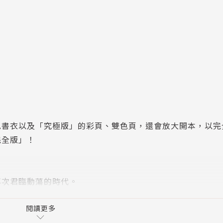
色書衣以及「究極版」的彩頁、雙色頁，還會放大開本，以完
完全版」！
再次君臨動蕩的時代。
下終於採取行動。
？
閱讀更多