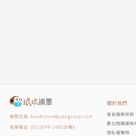
第１２０話 消逝的浮雲！之卷
第１２１話 奔向大將！之卷
第１２２話 遙遠的思念！之卷
版權頁
封底
關於我們
會員服務條款
服務信箱: bookstore@udngroup.com
數位閱讀服務
客服電話: (02)2649-1681分機5
隱私權聲明