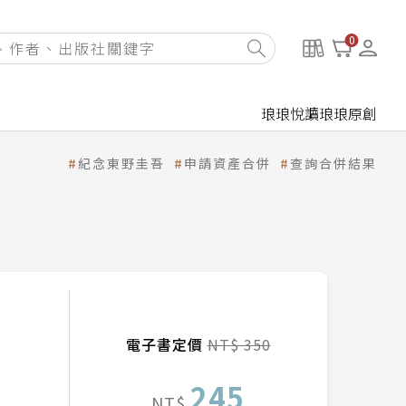
0
琅琅悅讀
琅琅原創
紀念東野圭吾
申請資產合併
查詢合併結果
電子書定價
NT$ 350
245
NT$