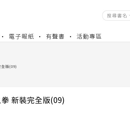
資產合併結果查詢
電子報紙
有聲書
活動專區
書櫃開通申請
與資產合併申請圖文教學
資產合併結果查詢
書櫃開通申請
全版(09)
拳 新裝完全版(09)