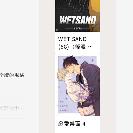
WET SAND
(58)（條漫
版）
全版的規格
這時代中，
紀末救世主
戀愛禁區 4