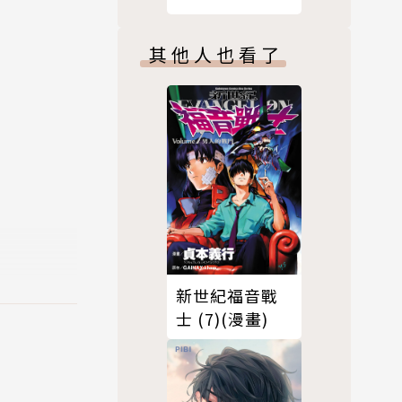
其他人也看了
新世紀福音戰
士 (7)(漫畫)