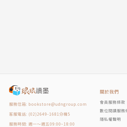
第１２話 惡魔的處刑！之卷
第１３話 瘋狂士官長之卷
版權頁
封底
關於我們
會員服務條款
服務信箱: bookstore@udngroup.com
數位閱讀服務
客服電話: (02)2649-1681分機5
隱私權聲明
服務時間: 週一～週五09:00~18:00