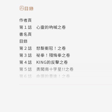
【本書特色】
目錄
✦破億神作全世界唯一新裝完全版。
作者頁
✧40週年紀念！動畫重製版進行中！
第１話 心靈的吶喊之卷
✦收錄彩頁＆雙色原稿，並放大開本至25開（14.5
書名頁
目錄
第２話 怒髮衝冠！之卷
第３話 祕拳！殘悔拳之卷
第４話 KING的反擊之卷
第５話 勇闖南十字星!!之卷
第６話 命運的重逢！之卷
第７話 瘋狂殺人魔之卷
第８話 執念的火焰之卷
第９話 執念與憤怒之卷
第１０話 巨星殞落之卷
第１１話 綠洲的重逢！之卷