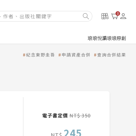
0
琅琅悅讀
琅琅原創
紀念東野圭吾
申請資產合併
查詢合併結果
電子書定價
NT$ 350
245
NT$