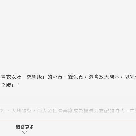
色書衣以及「究極版」的彩頁、雙色頁，還會放大開本，以完
完全版」！
乾枯、大地破裂，而人類社會再度成為被暴力支配的時代。在
他是傳說中的暗殺拳．北斗神拳的繼承者——拳四郎。他的世
閱讀更多