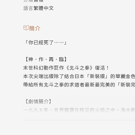
語言
繁體中文
簡介
「你已經死了……」
【神．作．再．臨】
末世科幻動作巨作《北斗之拳》復活！
本次尖端出版除了結合日本「新裝版」的華麗金
帶給所有北斗之拳的求道者最新最完美的「新裝
【劇情簡介】
一九九Ｘ年，世界籠罩在核災的火焰之中。海水
出現了一名胸口帶著北斗七星形狀傷痕的拳手，
神話就此開幕！