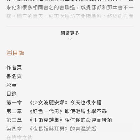
來他和很多相同書名的書聊過，感覺卻都和那本書不一
樣。國三的夏天，結再次造訪了北陸地區。終於能見面
了！結不禁滿心雀躍，但又害怕疑似書本主人的那位少
女。結前往出過事的那棟別墅，撿到包著色紙的胸針，
閱讀更多
打開一看，紙上寫著「來找我」……
目錄
☆ 愛書人，與書 ☆
作者頁
榎木結
書名頁
非常愛書，聽得見書本聲音的少年。
彩頁
目錄
夜長姬
第一章 《少女波麗安娜》今天也很幸福
結的女友，書。
第二章 《好色一代男》即使砸鍋也學不乖
看到結為了解決書本的問題而到處奔走，非常擔心。
第三章 《里爾克詩集》相信你的命運而吟誦
第四章 《夜長姬與耳男》的青澀遊戲
☆看點☆
在終章之後
特別收錄短篇戀愛故事！與《文學少女》同一世界觀。