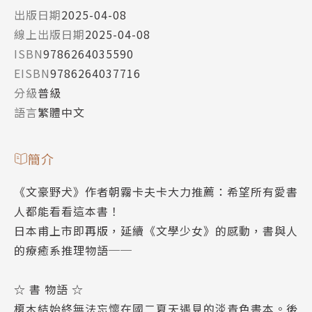
出版日期
2025-04-08
線上出版日期
2025-04-08
ISBN
9786264035590
EISBN
9786264037716
分級
普級
語言
繁體中文
簡介
《文豪野犬》作者朝霧卡夫卡大力推薦：希望所有愛書
人都能看看這本書！
日本甫上市即再版，延續《文學少女》的感動，書與人
的療癒系推理物語──
☆ 書 物語 ☆
榎木結始終無法忘懷在國二夏天遇見的淡青色書本。後