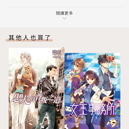
後記
人與書的羈絆，也許從還不會走路前就開始了。硬厚的
參考文獻
閱讀更多
書頁、繽紛的色彩、有趣的文字，化為無可取代的溫馨
插畫家後記
記憶；隨著年紀增長，人會與一本又一本的書邂逅，也
版權頁
許將添上濃厚的情緒，最後與感傷交織成藏於心底的回
其他人也買了
封底
憶，鮮少翻閱。你曾遇過「命定的那本書」嗎？如果
有，《結與書》系列那略帶奇幻與推理色彩的氛圍，真
想再見那淡青色書本一面……