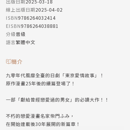
出版日期
2025-03-18
線上出版日期
2025-04-02
ISBN
9786264032414
EISBN
9786264038881
分級
普級
語言
繁體中文
簡介
九零年代風靡全臺的日劇「東京愛情故事」！
原作漫畫25年後的續篇登場了！
一部「獻給曾經戀愛過的男女」的必讀大作！！
不朽的戀愛漫畫名家柴門ふみ，
在開始連載後30年展開的新篇章！