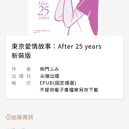
東京愛情故事：After 25 years
新裝版
作 者
柴門ふみ
出 版 社
尖端出版
格 式
EPUB(固定版面)
不提供電子書檔案另存下載
出版資訊