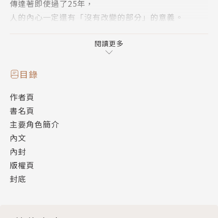
傳達著即使過了25年，
人的內心一定還有「沒有改變的部分」的意義。
*.*.*.*.*.*.*.*.*.*.*.*.*.*.*.*.*.*
閱讀更多
◎ 日本漫畫家柴門ふみ於 1988 年開始於《Big Comi
目錄
c Spirits》連載《東京愛情故事》漫畫，1991 年漫畫
作者頁
改編成日劇《東京愛情故事》，多年後依然是許多人心
書名頁
中最經典的日劇。
主要角色簡介
直到現在，許多人的相愛記憶裡，依然有莉香、完治、
內文
里美、三上的模樣。
內封
版權頁
◎ 本作《東京愛情故事：After 25 years 》是小學館
封底
漫畫雜誌《Big Comic Sprit》創刊35周年紀念所特
別企畫發表的短期連載漫畫。內容以距離《東京愛情故
事》原作最終回發表25年後，50歲的莉香和完治因為