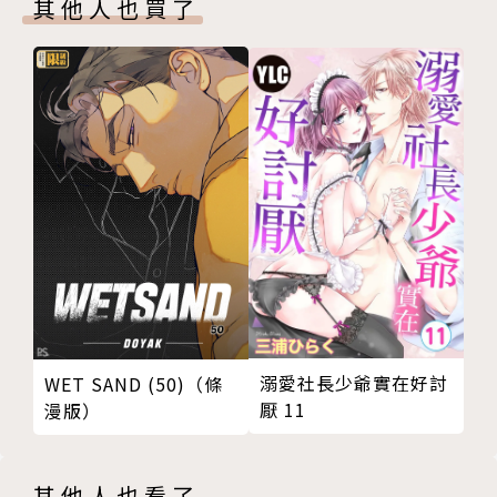
其他人也買了
各自的兒女締結良緣而再次相遇的故事。
*.*.*.*.*.*.*.*.*.*.*.*.*.*.*.*.*.*
《東京愛情故事》對當年的人們來說是一種難忘的情
懷，
男女主角並未實現大團圓結局這點，總是讓人難以釋
懷，
而這次居然是因為兒女的婚事而即將成為親家，
還真是讓人有些說不出的傷感，
緣分這種東西真的是很難說啊！
溺愛社長少爺實在好討
WET SAND (50)（條
厭 11
漫版）
【前情提要】
從愛媛來到東京，成為社會人的永尾完治，
其他人也看了