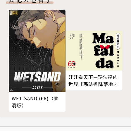
心中一直暗戀高中時代的初戀對象──
在幼稚園工作的關口里美；
可是完治的公司同事赤名莉香卻主動接近他，
完治因此跟莉香交往。
另外，完治的高中同學三上健一跟里美展開戀情，
年輕的他們因為雙方的不完美而互相傷害，
拚命想瞭解愛到底是什麼。
最後里美與三上的關係變糟，
三上選擇了同研究室叫長崎尚子的女性、
娃娃看天下—瑪法達的
莉香則懷了（有婦之夫）和賀社長的孩子，
世界【瑪法達降落地球
60週年紀念版．珍藏合
也與完治分手……
集】
WET SAND (68)（條
最終完治則跟里美結婚。
漫版）
時間就這樣過了25年。
赤名莉香與永尾完治，