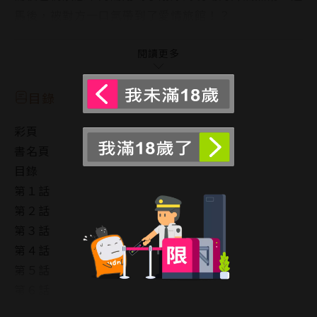
馬後，被對方一口氣帶到了愛情旅館！？
陽翔就這樣沉溺於酥酥麻麻的快感之中。
之後，遊馬突然坐著黑色高檔車到陽翔的公司，並對他
閱讀更多
說了一個提議——
目錄
強硬卻專情的黑幫長子 X 不會說NO的加班社畜的溺愛
彩頁
物語！
書名頁
目錄
第１話
第２話
第３話
第４話
第５話
第６話
版權頁