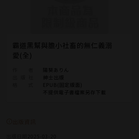
霸道黑幫與膽小社畜的無仁義溺
愛(全)
作 者
陽葵ありん
出 版 社
紳士出版
格 式
EPUB(固定版面)
不提供電子書檔案另存下載
出版資訊
出版日期
2025-03-20