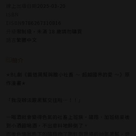
線上出版日期
2025-03-20
ISBN
EISBN
9786267310816
分級
限制級，未滿 18 歲請勿購買
語言
繁體中文
簡介
✭BL劇《霸道黑幫與膽小社畜 〜 超越國界的愛 〜》原
作漫畫✭
「我沒辦法跟黑幫交往啦…！！」
一喝酒就會變得色氣的社畜上班族‧陽翔，加班結束後
到小酒館喝酒，不出意料地醉倒了。
而後色情狀態下的陽翔吻了剛好到現場的帥氣黑幫‧遊