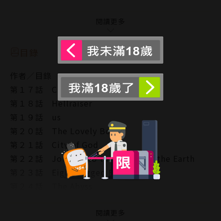
用壓倒性的暴力，不分敵我的展開屠殺，
下一個目標就是自己的搭檔千景…
閱讀更多
時間回到10年前，南非約翰尼斯堡，
目錄
當時作為雇傭兵的黑澤明被魔人附身，
作者／目錄
「前傳」就此揭開序幕。
第１７話 Chain Reaction
第１８話 Hellraiser
第１９話 us
第２０話 The Lovely Bones
第２１話 City of God
第２２話 Journey to the Center of the Earth
第２３話 Eight Legged Freaks
第２４話 The Abyss
第２５話 Predator
闇之特別附錄
閱讀更多