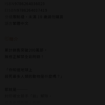
ISBN
9786264036023
EISBN
9786264037419
分級
限制級，未滿 18 歲請勿購買
語言
繁體中文
簡介
累計銷售突破200萬部。
無修正解禁全彩附錄！
「你知道地球上
殺死最多人類的動物是什麼嗎？」
那就是———
封印被女殺手「鵺」解除，
成為兇殘的魔人的明。