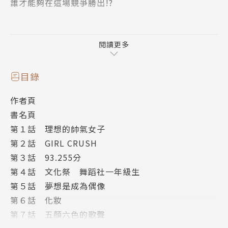
誰才能夠在這場競爭勝出!?
——故事劇情——
身為高中一年級生的百瀨天花
閱讀更多
精通唱歌跳舞、身材又好，
不管什麼都能輕易上手，
目錄
卻只有戀愛進展不順利。
作者頁
然而在這個時候，
書名頁
遇上了超喜歡K-POP的佐藤惠梨杏，
第１話 理想的帥氣女子
她認真專注的身影使人目眩——
第２話 GIRL CRUSH
第３話 93.255分
第４話 文化祭 舞蹈社一年級生
第５話 夢想是成為偶像
第６話 化妝
第７話 五顏六色的歌聲