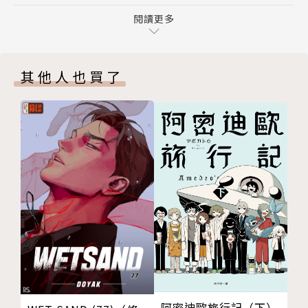
第８話 ＬＪＨ娛樂公司代表
第９話 ＡＲＣ公開徵選 前篇
閱讀更多
第１０話 ＡＲＣ公開徵選 後篇
版權頁
其他人也買了
封底
阿密迪歐旅行記（下）