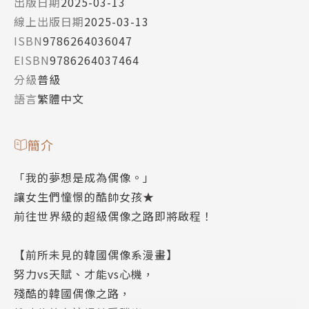
出版日期
2025-03-13
線上出版日期
2025-03-13
ISBN
9786264036047
EISBN
9786264037464
分級
普級
語言
繁體中文
簡介
「我的夢想是成為偶像。」
讓女生們憧憬的酷帥女孩★
前往世界級的超級偶像之路即將啟程！
【前所未見的韓國偶像系漫畫】
努力vs天賦、才能vs心機，
殘酷的韓國偶像之路，