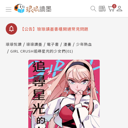
【公告】因 Readmoo 讀墨系統維護中，本站同步暫
0
停部分閱讀服務
【公告】琅琅讀墨數位閱讀資產合併與書櫃開通申請
【公告】琅琅讀墨書櫃開通常見問題
【公告】琅琅讀墨 3 分鐘完成書櫃開通與資產合併申
請圖文教學
琅琅悅讀
琅琅讀墨
電子書
漫畫
少年熱血
【公告】琅琅書店服務升級重要說明及資產合併結果
GIRL CRUSH追尋星光的少女們(01)
查詢
【公告】因 Readmoo 讀墨系統維護中，本站同步暫
停部分閱讀服務