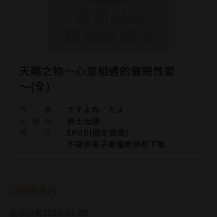
天賜之物～心意相通的催眠性愛
～(全)
作 者
ですよね／たよ
出 版 社
紳士出版
格 式
EPUB(固定版面)
不提供電子書檔案另存下載
出版資訊
出版日期
2025-03-08