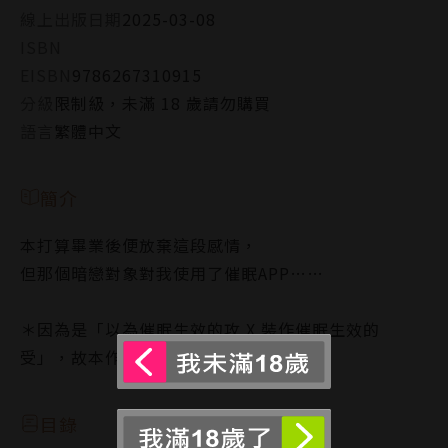
線上出版日期
2025-03-08
ISBN
EISBN
9786267310915
分級
限制級，未滿 18 歲請勿購買
語言
繁體中文
簡介
本打算畢業後便放棄這段感情，
但那個暗戀對象對我使用了催眠APP……
＊因為是「以為催眠生效的攻 X 裝作催眠生效的
受」，故本作實際上沒有任何催眠要素。
目錄