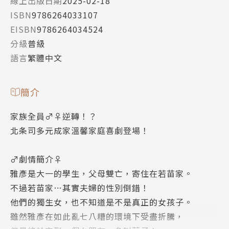
線上出版日期
2025-02-18
ISBN
9786264033107
EISBN
9786264034524
分級
普級
語言
繁體中文
簡介
家族全員♂♀逆轉！？
北条司多元成家溫馨家庭喜劇登場！
♂劇情簡介♀
雅彥是大一的學生，父母雙亡，寄住在若苗家。
不過若苗家…其實夫婦的性別倒錯！
他們的獨生女，也不知道是不是真正的女孩子。
雖然雅彥在如此亂七八糟的環境下受盡折騰，