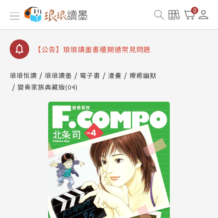
【公告】因 Readmoo 讀墨系統維護中，本站同步暫
0
停部分閱讀服務
【公告】琅琅讀墨數位閱讀資產合併與書櫃開通申請
【公告】琅琅讀墨書櫃開通常見問題
【公告】琅琅讀墨 3 分鐘完成書櫃開通與資產合併申
請圖文教學
琅琅悅讀
琅琅讀墨
電子書
漫畫
療癒幽默
【公告】琅琅書店服務升級重要說明及資產合併結果
變奏家族典藏版(04)
查詢
【公告】因 Readmoo 讀墨系統維護中，本站同步暫
停部分閱讀服務