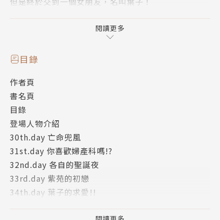
但是終於交到一個女朋友，名叫葉子！
而且第一次和女孩子一起度過聖誕夜…!!
由北条司繪製，男女倒錯的溫馨家庭喜劇登場♡
閱讀更多
目錄
作者頁
書名頁
目錄
登場人物介紹
30th.day 亡命兜風
31st.day 你喜歡婦產科嗎!?
32nd.day 各自的聖誕夜
33rd.day 紫苑的初戀
34th.day 葉子的求愛!!
35th.day 到母親墳前掃墓
36th.day 雅彥的獨立作戰
閱讀更多