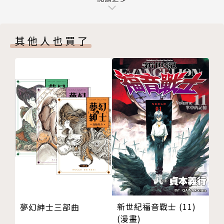
37th.day 危險的兼職
38th.day 小葵的純情
其他人也買了
39th.day 若苗FAMILY
版權頁
封底
新世紀福音戰士 (11)
夢幻紳士三部曲
(漫畫)