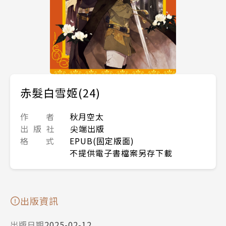
赤髮白雪姬(24)
作 者
秋月空太
出 版 社
尖端出版
格 式
EPUB(固定版面)
不提供電子書檔案另存下載
出版資訊
出版日期
2025-02-12