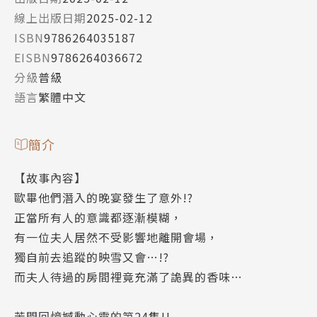
線上出版日期
2025-02-12
ISBN
9786264035187
EISBN
9786264036672
分級
普級
語言
繁體中文
簡介
【故事內容】
歐畢他們潛入的晚宴發生了意外!?
正當所有人的意識都逐漸模糊，
有一位夫人居然不受影響地離開會場，
獨自前去追蹤的映雪又會…!?
而夫人待過的房間裡竟充滿了詭異的香味…
苦悶回憶撼動心靈的第24集!!