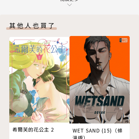
9th.day 家族旅行!!
版權頁
其他人也買了
封底
希爾芙的花公主 2
WET SAND (15)（條
漫版）