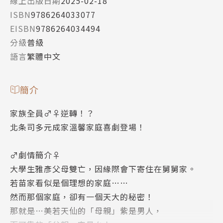
線上出版日期
2025-02-18
ISBN
9786264033077
EISBN
9786264034494
分級
普級
語言
繁體中文
簡介
家族全員♂♀逆轉！？
北条司多元成家溫馨家庭喜劇登場！
♂劇情簡介♀
大學生雅彥父母雙亡，因緣際會下寄住在舅舅家。
若苗家看似是個理想的家庭……
然而那個家庭，卻有一個天大的秘密！
那就是…美若天仙的「母親」紫是男人，