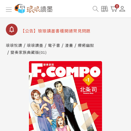
【公告】因 Readmoo 讀墨系統維護中，本站同步暫
0
停部分閱讀服務
【公告】琅琅讀墨數位閱讀資產合併與書櫃開通申請
【公告】琅琅讀墨書櫃開通常見問題
【公告】琅琅讀墨 3 分鐘完成書櫃開通與資產合併申
請圖文教學
琅琅悅讀
琅琅讀墨
電子書
漫畫
療癒幽默
【公告】琅琅書店服務升級重要說明及資產合併結果
變奏家族典藏版(01)
查詢
【公告】因 Readmoo 讀墨系統維護中，本站同步暫
停部分閱讀服務