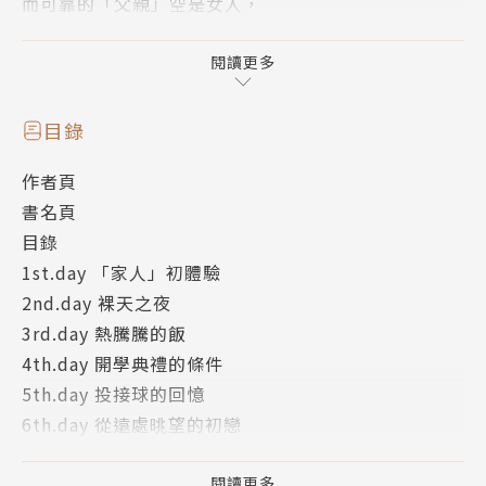
而可靠的「父親」空是女人，
外加可愛的「獨生女」，高中生紫苑居然性別不明!?
由北条司繪製，男女倒錯的溫馨家庭喜劇登場♡
閱讀更多
目錄
作者頁
書名頁
目錄
1st.day 「家人」初體驗
2nd.day 裸天之夜
3rd.day 熱騰騰的飯
4th.day 開學典禮的條件
5th.day 投接球的回憶
6th.day 從遠處晀望的初戀
7th.day 全力相挺
8th.day 母親的回憶
閱讀更多