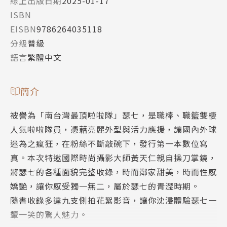
線上出版日期
2025-01-17
ISBN
EISBN
9786264035118
分級
普級
語言
繁體中文
簡介
被譽為「南台灣最頂啦啦隊」瑟七，是職棒、職籃雙棲
人氣啦啦隊員，憑藉亮麗外型與活力應援，讓國內外球
迷為之瘋狂，在粉絲不斷敲碗下，發行第一本數位寫
真。本次特邀國際時尚攝影大師黃天仁親自操刀掌鏡，
將瑟七的各種面貌完整收錄，時而鄰家甜美，時而性感
嬌艷，讓你感受獨一無二，屬於瑟七的青澀時期。
隨書收錄多達九支側拍花絮影音，讓你沈浸體驗瑟七一
顰一笑的驚人魅力。