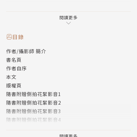
Readmoo獨家版
與水藍色泳裝的瑟七，在飯店泳池旁悠閒散步踩水。
閱讀更多
※隨書附贈之側拍花絮影音，可能因三星電子（Sams
目錄
ung）產品（含平板等）多數型號不支援，無法播放，
作者/攝影師 簡介
故購買前還請留意。
書名頁
作者自序
本文
版權頁
隨書附贈側拍花絮影音1
隨書附贈側拍花絮影音2
隨書附贈側拍花絮影音3
隨書附贈側拍花絮影音4
隨書附贈側拍花絮影音5
隨書附贈側拍花絮影音6
閱讀更多