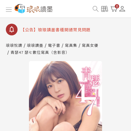
【公告】因 Readmoo 讀墨系統維護中，本站同步暫
0
停部分閱讀服務
【公告】琅琅讀墨數位閱讀資產合併與書櫃開通申請
【公告】琅琅讀墨書櫃開通常見問題
【公告】琅琅讀墨 3 分鐘完成書櫃開通與資產合併申
請圖文教學
琅琅悅讀
琅琅讀墨
電子書
寫真集
寫真女優
【公告】琅琅書店服務升級重要說明及資產合併結果
青瑟47 瑟七數位寫真（含影音）
查詢
【公告】因 Readmoo 讀墨系統維護中，本站同步暫
停部分閱讀服務