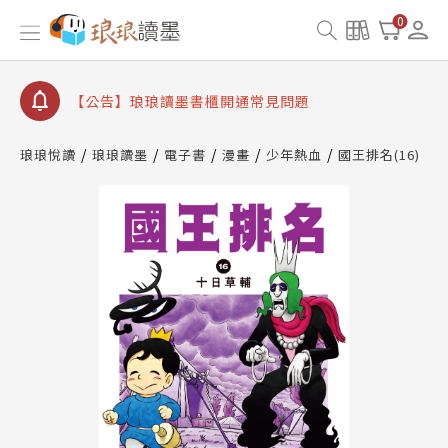
停部分閱讀服務
0
【公告】琅琅讀墨數位閱讀資產合併與書櫃開通申請
【公告】琅琅讀墨書櫃開通常見問題
【公告】琅琅讀墨 3 分鐘完成書櫃開通與資產合併申
請圖文教學
琅琅悅讀
琅琅讀墨
電子書
漫畫
少年熱血
國王排名(16)
【公告】琅琅書店服務升級重要說明及資產合併結果
查詢
【公告】因 Readmoo 讀墨系統維護中，本站同步暫
停部分閱讀服務