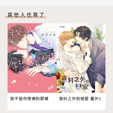
第２０１話
波吉以『成為世界最棒的國王』為目標，
第２０２話
和摯友卡克踏上了周遊列國的旅程。
其他人也買了
第２０３話
第２０４話
兩人來到位於國王排名後面名次的國家古夏國，
第２０５話
和古夏國王意氣相投，於是波吉首次和其他國家締結同
附錄漫畫／古夏國的晚餐
盟關係。
後記
版權頁
當古夏國受到敵國侵略而陷入危機之際，
內封
由於卡克充滿勇氣的行動，
封底
和波吉發揮了『王之劍』的精彩表現，拯救古夏國脫離
險境。
但是波瀾又起，一行人得知這次的策謀背後跟格斯蘭有
關。
意料之外的戀愛 番外1
我不是你想像的那樣
卡克聽到殺害一族元凶的名字，
便和波吉一同趕往格斯蘭軍的所在地打算復仇。