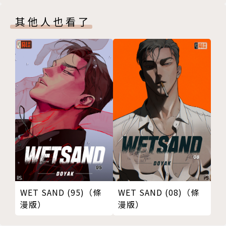
但格斯蘭軍有被譽為最強、會操控即死魔法的神當同
伴……。
其他人也看了
對接下來的悲慘命運還一無所知的波吉和卡克，將與最
強之神為敵!!
───｜讀者感動推薦｜───
「所有的登場角色都毫不平面，並有豐沛的情感。
是一部值得閱讀一遍又一遍的作品。」
「世界觀、角色與故事設定都十分出色，尤其人物刻畫
的層次相當地高。
我已經好幾年沒有看到如此有趣的作品。」
WET SAND (95)（條
WET SAND (08)（條
漫版）
漫版）
「看到封面的第一印象是『有點幼稚』、『畫得不怎麼