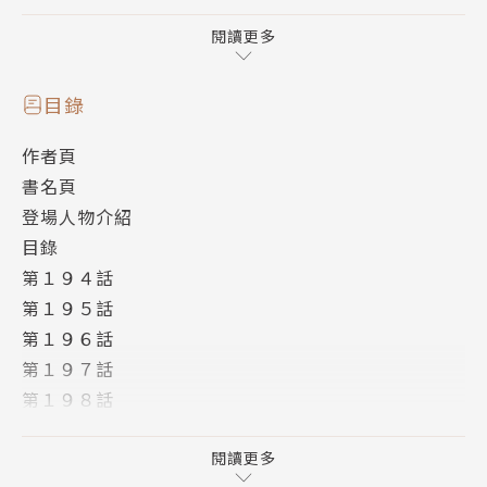
一切都是為了摯友――
閱讀更多
與因緣之敵對決，
目錄
面對阻擋在前方的最強之神⋯⋯!!
作者頁
書名頁
───｜故事簡介｜───
登場人物介紹
目錄
國王排名──
第１９４話
以麾下有名騎士的數量、國民人口、城鎮發展，
第１９５話
以及國王本人是否像勇者一樣強大，
第１９６話
綜合以上條件來評價各國國王的排行榜。
第１９７話
第１９８話
「成為國王的道路是很險峻的。
第１９９話
你想成為什麼樣的國王呢？」
第２００話
閱讀更多