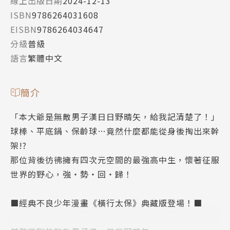
線上出版日期
2024-12-13
ISBN
9786264031608
EISBN
9786264034647
分級
普級
語言
繁體中文
簡介
「本大爺是無敵男子漢日日野晴矢，給我記清楚了！」
球棒、平底鍋、保齡球…竟然什麼都能從身後掏出來幹
架!?
那位背後彷彿擁有四次元空間的最強高中生，懷著征服
世界的野心，強・勢・回・歸！
■經典不良少年漫畫《橫行太保》典藏版登場！■