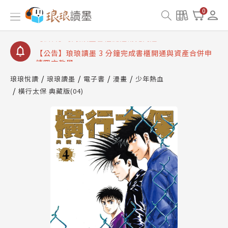
【公告】琅琅讀墨數位閱讀資產合併與書櫃開通申請
0
【公告】琅琅讀墨書櫃開通常見問題
【公告】琅琅讀墨 3 分鐘完成書櫃開通與資產合併申
請圖文教學
【公告】琅琅書店服務升級重要說明及資產合併結果
查詢
琅琅悅讀
琅琅讀墨
電子書
漫畫
少年熱血
【公告】因 Readmoo 讀墨系統維護中，本站同步暫
橫行太保 典藏版(04)
停部分閱讀服務