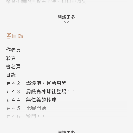
桀驁不馴的無敵男子漢・日日野晴矢
為音樂而改邪歸正的搖滾男兒・一條誠
人小志氣高的未來大畫家・岡本清志朗
閱讀更多
勇敢追愛的亮麗JK・山奈美智留
目錄
闖蕩痛快無比的高中生活，
作者頁
歌頌屬於我們的熱血青春！
彩頁
書名頁
【書籍特色】
目錄
✦全系列內文重新翻譯潤飾，讓新版讀起來更順暢，並
＃４２ 燃燒吧，運動男兒
放大開本至25K，提升閱讀舒適度。
＃４３ 肩繰高棒球社登場！！
✦重新設計台灣典藏版書衣，並獨家收錄封面彩圖為開
＃４４ 無仁義的棒球
頭彩頁，完整重現梅澤春人筆下的帥氣角色。
＃４５ 比賽開始
＃４６ 激鬥！！
【本集內容】
＃４７ 暴力棒球！
晴矢等人得知肩繰高再次纏上樂高棒球社後，
＃４８ 命中注定的對決
閱讀更多