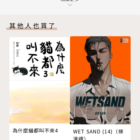
決定出手相助，
＃４９ 超級強棒
守護他們的甲子園夢!!
＃５０ 棒球男兒的心聲
最終雙方決定不靠打架，
其他人也買了
＃５１ 超級壞男孩
而是用棒球決勝負…!?
＃５２ 衝回本壘！！
＃５３ 出局！出局！！出局！！！
＃５４ 男子漢的約定！
＃５５ 命運的邂逅
版權頁
封底
為什麼貓都叫不來4
WET SAND (14)（條
漫版）