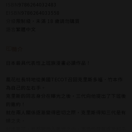
ISBN
9786264032483
EISBN
9786264033558
分級
限制級，未滿 18 歲請勿購買
語言
繁體中文
簡介
日本最具代表性上班族漫畫必讀作品！
風花社長特地從美國TECOT召回克里斯多福．竹本作
為自己的左右手。
克里斯的同志身分在曝光之後，三代向他提出了下班後
的邀約！
就在兩人關係逐漸變得密切之際，克里斯得知三代是有
婦之夫，
就連風花、島都被捲入風波之中，事情的發展逐漸超乎