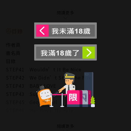
預期…
閱讀更多
目錄
作者頁
書名頁
目錄
STEP41 Wouldn’t It Be Nice
STEP42 We Didn’t Start the Fire
STEP43 BABY LOVE
STEP43 Superfly
STEP45 Georgy Girl
STEP46 Her Royal Majesty
STEP47 Have I The Right
STEP48 Break Up To Make Up
閱讀更多