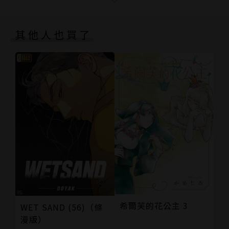
STEP49 Can’t Get Enough
STEP50 I Heard It Though The Grapevine
其他人也買了
版權頁
封底
希爾芙的花公主 3
WET SAND (56)（條
漫版）