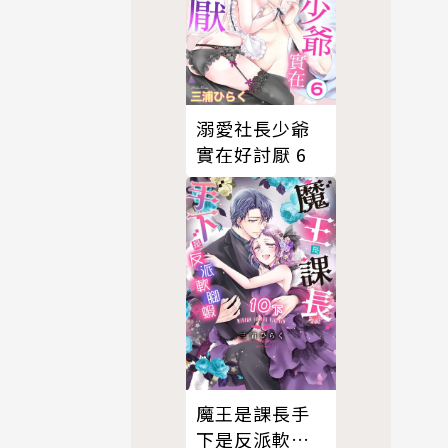
溺愛社長少爺
實在好討厭 6
魔王是課長手
下是反派軟腳