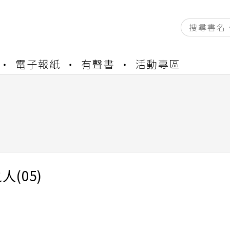
資產合併結果查詢
電子報紙
有聲書
活動專區
中，本站同步暫停部分閱讀服務
書櫃開通申請
與資產合併申請圖文教學
資產合併結果查詢
中，本站同步暫停部分閱讀服務
人(05)