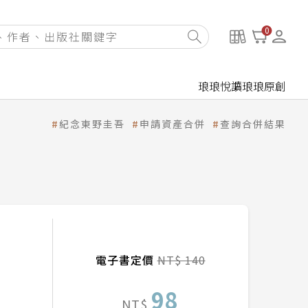
0
琅琅悅讀
琅琅原創
紀念東野圭吾
申請資產合併
查詢合併結果
電子書定價
NT$ 140
98
NT$