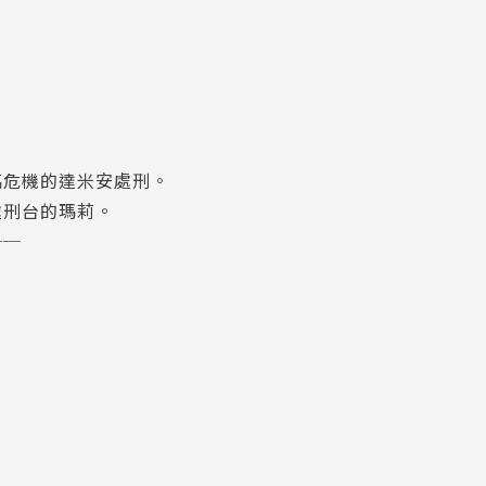
臨危機的達米安處刑。
處刑台的瑪莉。
──