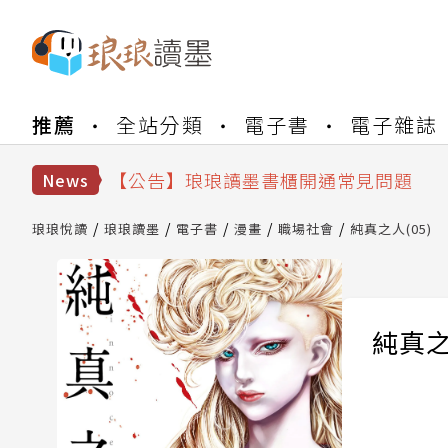
【公告】琅琅書店服務升級重要說明及
推薦
全站分類
電子書
電子雜誌
【公告】因 Readmoo 讀墨系統維護
【公告】琅琅讀墨數位閱讀資產合併與
【公告】琅琅讀墨書櫃開通常見問題
News
【公告】琅琅讀墨 3 分鐘完成書櫃開通
【公告】琅琅書店服務升級重要說明及
琅琅悅讀
琅琅讀墨
電子書
漫畫
職場社會
純真之人(05)
【公告】因 Readmoo 讀墨系統維護
純真之