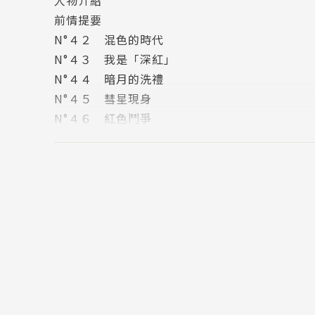
前情提要
N°４２ 混色的時代
N°４３ 我是「深紅」
N°４４ 暗月的洗禮
N°４５ 彗星現身
N°４６ 紅色鬥爭
N°４７ 畢生閃耀之劍
N°４８ 「瑪莉」的荊棘之路
N°４９ 月讀之砦
N°５０ 華麗的「殺戮女」
N°５１ 生命的祈禱
N°５２ 被慈悲浸濡的洗禮
N°５３ 秘密的儀式
下集預告
版權頁
封底