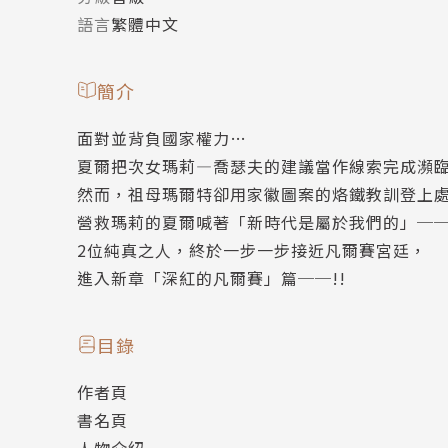
語言
繁體中文
簡介
面對並背負國家權力…
夏爾把次女瑪莉—喬瑟夫的建議當作線索完成瀕
然而，祖母瑪爾特卻用家徽圖案的烙鐵教訓登上
營救瑪莉的夏爾喊著「新時代是屬於我們的」─
2位純真之人，終於一步一步接近凡爾賽宮廷，
進入新章「深紅的凡爾賽」篇──!!
目錄
作者頁
書名頁
人物介紹