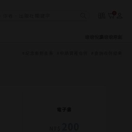
0
琅琅悅讀
琅琅原創
紀念東野圭吾
申請資產合併
查詢合併結果
電子書
200
NT$