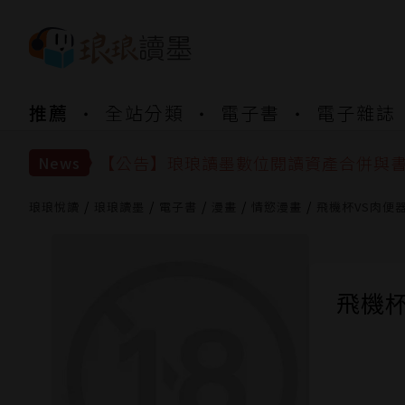
【公告】琅琅書店服務升級重要說明及
推薦
全站分類
電子書
電子雜誌
【公告】因 Readmoo 讀墨系統維護
【公告】琅琅讀墨數位閱讀資產合併與
【公告】琅琅讀墨書櫃開通常見問題
News
【公告】琅琅讀墨 3 分鐘完成書櫃開通
【公告】琅琅書店服務升級重要說明及
琅琅悅讀
琅琅讀墨
電子書
漫畫
情慾漫畫
飛機杯VS肉便器
【公告】因 Readmoo 讀墨系統維護
飛機杯