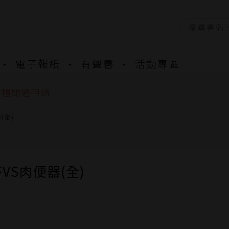
資產合併結果查詢
電子報紙
有聲書
活動專區
中，本站同步暫停部分閱讀服務
書櫃開通申請
與資產合併申請圖文教學
資產合併結果查詢
(全)
中，本站同步暫停部分閱讀服務
VS肉便器(全)