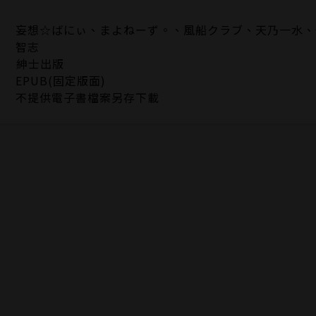
妄想☆ばにぃ、まよねーず。、風船クラブ、天乃一水、
智志
紳士出版
EPUB(固定版面)
不提供電子書檔案另存下載