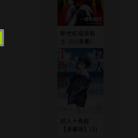
新世紀福音戰
士 (6)(漫畫)
殺人十角館
【漫畫版】(5)