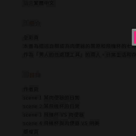
語言
繁體中文
簡介
全彩頁
本書為描述自願成為肉便器的栗原和飛機杯的七
作為「男人的性處理工具」的兩人，日常生活和存
目錄
作者頁
scene 1 某肉便器的日常
scene 2 某飛機杯的日常
scene 3 飛機杯 VS 肉便器
scene 4 飛機杯與肉便器 VS 網美
版權頁