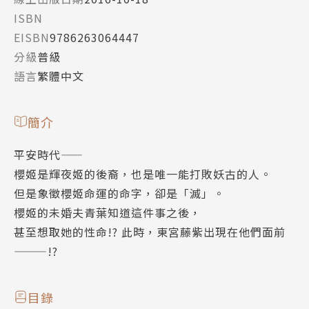
ISBN
EISBN
9786263064447
分級
普級
語言
繁體中文
簡介
平安時代——
櫻姬是輝夜姬的後裔，也是唯一能打敗妖古的人。
但是象徵櫻姬命運的命字，卻是「滅」。
櫻姬的未婚夫青葉知道這件事之後，
甚至想取她的性命!? 此時，東宮藤紫出現在他們面前
———!?
目錄