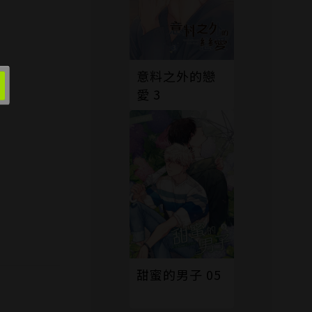
意料之外的戀
愛 3
甜蜜的男子 05