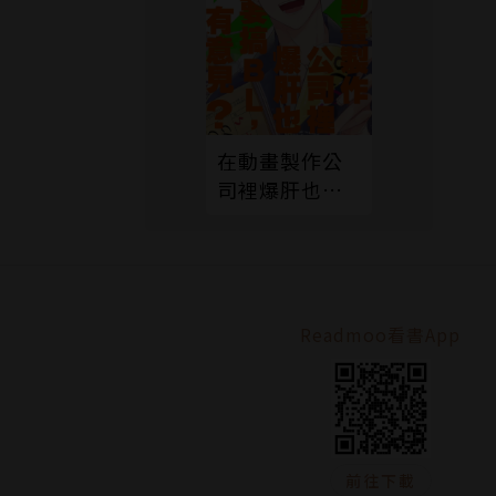
在動畫製作公
司裡爆肝也要
搞ＢＬ，有意
見？02
Readmoo看書App
前往下載