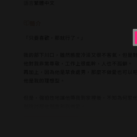
語言
繁體中文
簡介
「只要喜歡，那就行了。」
我的部下川口，雖然態度冷淡又很不客氣，但是
他對我非常尊敬，工作上很能幹，人也不孤僻。
再加上，因為他是草食處男，那麼不做愛也可以
他是我的理想型。
但是，強迫性地讓他帶我到家裡後，不知為何惹
越說討厭他越要和我做愛。
不過，正覺得和川口的話，應該還可以接受時，
沒想到他的「那個」大到跟手臂差不多粗......
咦？難以置信。騙人的吧？不行，絕對不行。那是