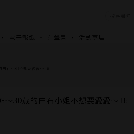
資產合併結果查詢
電子報紙
有聲書
活動專區
書櫃開通申請
與資產合併申請圖文教學
資產合併結果查詢
書櫃開通申請
歲的白石小姐不想要愛愛～16
G～30歲的白石小姐不想要愛愛～16