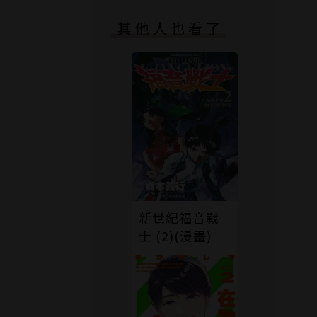
其他人也看了
新世紀福音戰
士 (2)(漫畫)