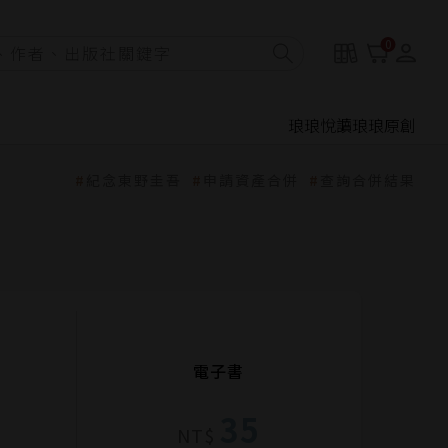
0
琅琅悅讀
琅琅原創
紀念東野圭吾
申請資產合併
查詢合併結果
電子書
35
NT$