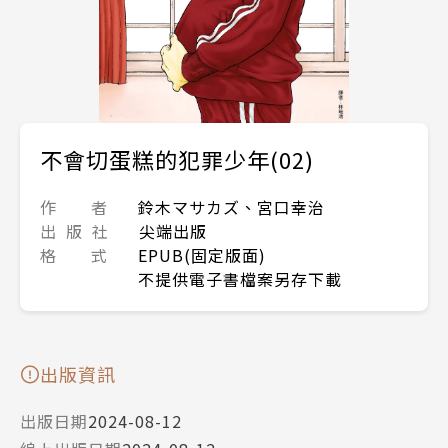
不會切蛋糕的犯罪少年(02)
作 者
鈴木マサカズ、宮口幸治
出 版 社
尖端出版
格 式
EPUB(固定版面)
不提供電子書檔案另存下載
出版資訊
出版日期
2024-08-12