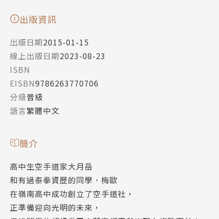
出版資訊
出版日期
2015-01-15
線上出版日期
2023-08-23
ISBN
EISBN
9786263770706
分級
普級
語言
繁體中文
簡介
高中生空手道家大月岳
和有過泰拳資歷的同學．梅歐
在嶺南高中成功創立了空手道社，
正準備迎向光明的未來，