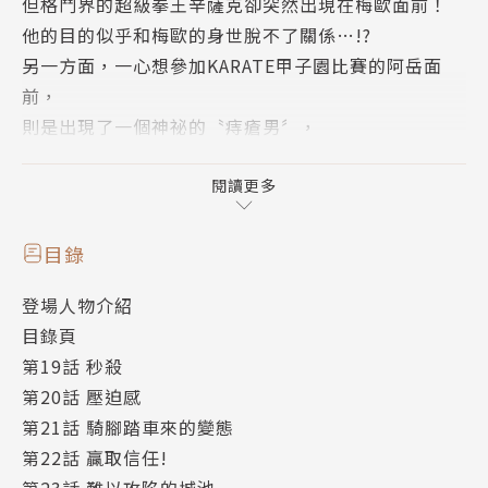
但格鬥界的超級拳王辛薩克卻突然出現在梅歐面前！
他的目的似乎和梅歐的身世脫不了關係…!?
另一方面，一心想參加KARATE甲子園比賽的阿岳面
前，
則是出現了一個神祕的〝痔瘡男〞，
他的真面目其實就是
在前作「空手小霸王」中相當活躍的那號人物…!!
閱讀更多
※ 重要提醒：本書為尖端出版重新製作，與華雲數位
過去上架之內容相同，但解析度更高。故屬於不同商
目錄
品。
登場人物介紹
目錄頁
第19話 秒殺
第20話 壓迫感
第21話 騎腳踏車來的變態
第22話 贏取信任!
第23話 難以攻陷的城池