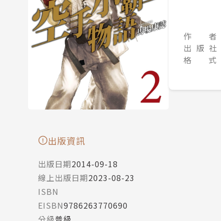
作 者
出 版 社
格 式
出版資訊
出版日期
2014-09-18
線上出版日期
2023-08-23
ISBN
EISBN
9786263770690
分級
普級