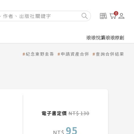
0
琅琅悅讀
琅琅原創
紀念東野圭吾
申請資產合併
查詢合併結果
電子書定價
NT$ 130
95
NT$