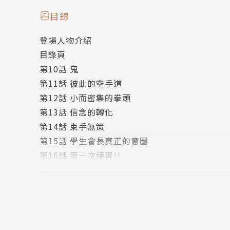
目錄
登場人物介紹
目錄頁
第10話 鬼
第11話 彼此的空手道
第12話 小而密集的拳頭
第13話 信念的轉化
第14話 束手無策
第15話 學生會長真正的意圖
第16話 第一次練習!!
第17話 阿岳與海流
第18話 接觸
第18話 版權頁