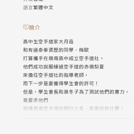
語言
繁體中文
簡介
高中生空手道家大月岳
和有過泰拳資歷的同學．梅歐
打算攜手在嶺南高中成立空手道社。
他們成功說服練過空手道的赤嶺梨夏
來擔任空手道社的指導老師，
而下一步是要獲得學生會的許可！
但是，學生會長和泉冬子為了測試他們的實力，
竟要求他們
與講壇會空手道的明日之星．箕面拓郎比賽！
他們是否能夠擊倒這位重量級的怪物對手呢!?
※ 重要提醒：本書為尖端出版重新製作，與華雲