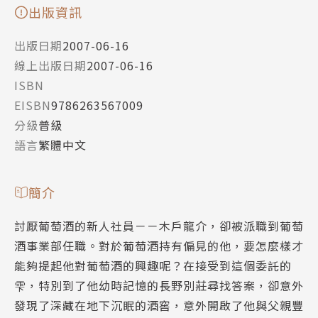
出版資訊
出版日期
2007-06-16
線上出版日期
2007-06-16
ISBN
EISBN
9786263567009
分級
普級
語言
繁體中文
簡介
討厭葡萄酒的新人社員－－木戶龍介，卻被派職到葡萄
酒事業部任職。對於葡萄酒持有偏見的他，要怎麼樣才
能夠提起他對葡萄酒的興趣呢？在接受到這個委託的
雫，特別到了他幼時記憶的長野別莊尋找答案，卻意外
發現了深藏在地下沉眠的酒窖，意外開啟了他與父親豐