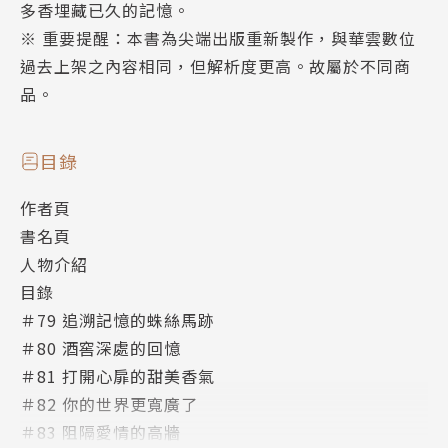
多香埋藏已久的記憶。
※ 重要提醒：本書為尖端出版重新製作，與華雲數位
過去上架之內容相同，但解析度更高。故屬於不同商
品。
目錄
作者頁
書名頁
人物介紹
目錄
＃79 追溯記憶的蛛絲馬跡
＃80 酒窖深處的回憶
＃81 打開心扉的甜美香氣
＃82 你的世界更寬廣了
＃83 阻隔愛情的高牆