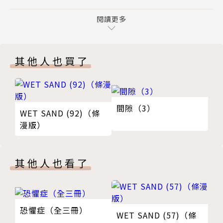
＃84 父與子與出生的國度
＃85 人生存在天與地的夾縫之間
閱讀更多
＃86 彼此交融、堅強而真誠
＃87 想再一次與你深夜談心
其他人也買了
＃88 來自沙漠彼方的新羅盤
瞭解神之雫單元 今晚也派得上用場的葡萄酒講義
特製葡萄酒圖表／酒單
亞樹直的週末葡萄酒
間隙（3）
WET SAND (92)（條
版權頁
漫版）
封底
其他人也看了
恐懼症（全三冊）
WET SAND (57)（條