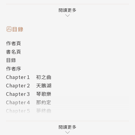
她跟他，是一起度過童年生活的兩小無猜。
閱讀更多
曾經在教堂互許終生。無奈生活將兩人拆散。
從此天涯各一方。相思卻無法相見。
目錄
作者頁
他跟她，是成長過程中徬徨無助時的相伴。
書名頁
是一道陽光照亮了彼此的人生。
目錄
是日常生活中暖心的存在。
作者序
Chapter１ 初之曲
一首用鋼琴彈奏的《蘇爾微之歌》勾起少女心底深處不
Chapter２ 天鵝湖
願面對的黑暗。
Chapter３ 琴歌樂
一場芭蕾舞表演，牽動某人內心一直堅持的想望。
Chapter４ 那約定
一場童年的悲劇，意外發展出兩段不同的因緣。
Chapter５ 夢終曲
作者後記
版權頁
閱讀更多