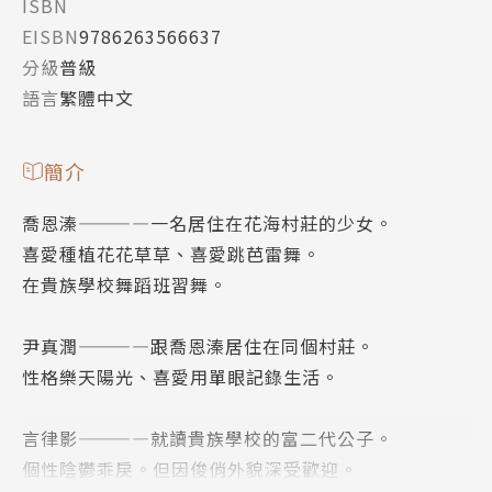
ISBN
EISBN
9786263566637
分級
普級
語言
繁體中文
簡介
喬恩溱————一名居住在花海村莊的少女。
喜愛種植花花草草、喜愛跳芭雷舞。
在貴族學校舞蹈班習舞。
尹真潤————跟喬恩溱居住在同個村莊。
性格樂天陽光、喜愛用單眼記錄生活。
言律影————就讀貴族學校的富二代公子。
個性陰鬱乖戾。但因俊俏外貌深受歡迎。