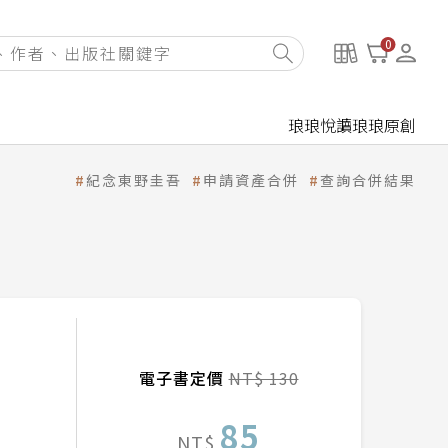
0
琅琅悅讀
琅琅原創
紀念東野圭吾
申請資產合併
查詢合併結果
電子書定價
NT$ 130
85
NT$