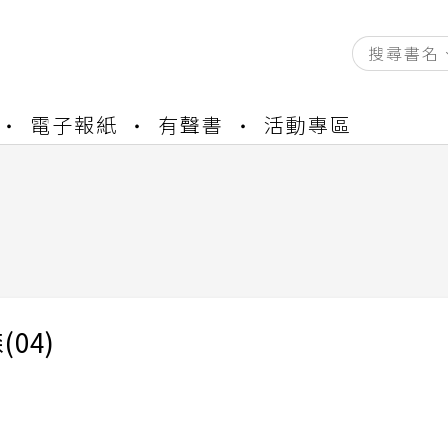
資產合併結果查詢
電子報紙
有聲書
活動專區
書櫃開通申請
與資產合併申請圖文教學
資產合併結果查詢
書櫃開通申請
04)