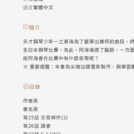
語言
繁體中文
簡介
天才鋼琴少年一之瀨海為了要彈出蕭邦的曲目，
全日本鋼琴比賽，為此，阿海傷透了腦筋，一方
底阿海會在比賽中有什麼表現呢？
※ 重要提醒：本書為尖端出版重新製作，與華雲
目錄
作者頁
書名頁
第25話 交易條件(2)
第26話 誤會
第27話 S.AJINO