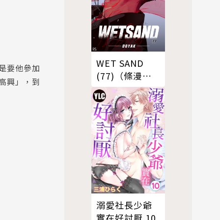
WET SAND
是要他參加
(77)（條漫
高興」，到
版）
。
溺愛社長少爺
實在好討厭 10