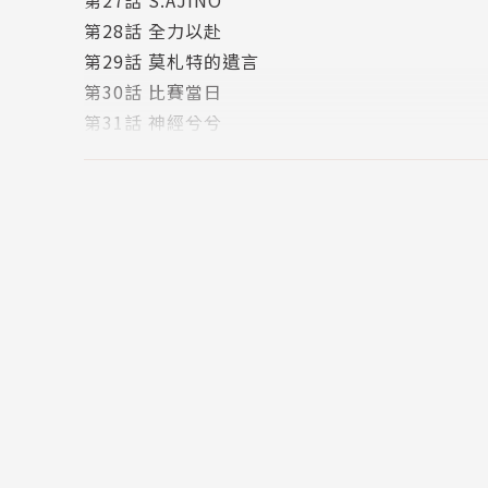
第28話 全力以赴
第29話 莫札特的遺言
第30話 比賽當日
第31話 神經兮兮
第32話 譽子小姐
版權頁
封底