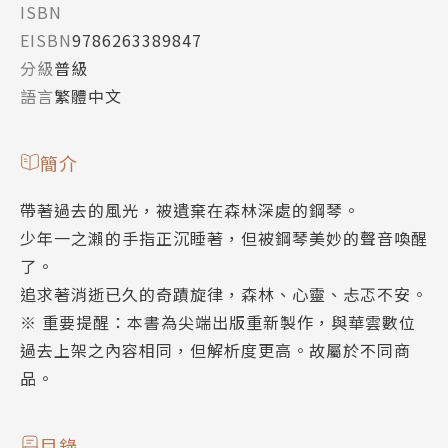
ISBN
EISBN
9786263389847
分級
普級
語言
繁體中文
簡介
帶著過去的風光，被遺棄在森林深處的鋼琴。
少年一之瀨的手指正沉睡著，但被鋼琴美妙的聲音喚醒
了。
追求著消逝已久的奇蹟旋律，森林、心靈、忐忑不安。
※ 重要提醒：本書為尖端出版重新製作，與華雲數位
過去上架之內容相同，但解析度更高。故屬於不同商
品。
目錄