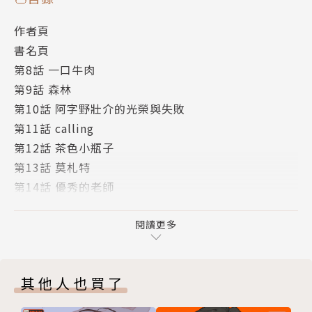
作者頁
書名頁
第8話 一口牛肉
第9話 森林
第10話 阿字野壯介的光榮與失敗
第11話 calling
第12話 茶色小瓶子
第13話 莫札特
第14話 優秀的老師
第15話 古典樂
版權頁
閱讀更多
封底
其他人也買了