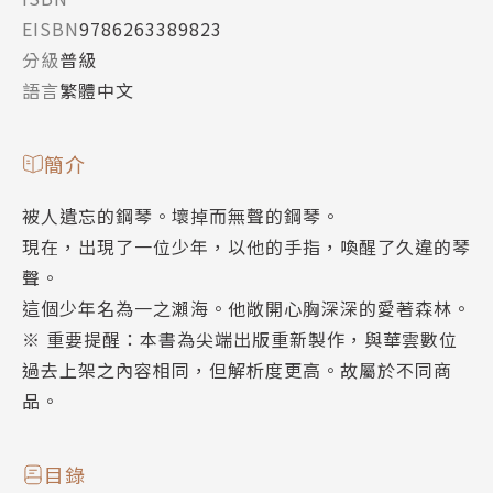
EISBN
9786263389823
分級
普級
語言
繁體中文
簡介
被人遺忘的鋼琴。壞掉而無聲的鋼琴。
現在，出現了一位少年，以他的手指，喚醒了久違的琴
聲。
這個少年名為一之瀨海。他敞開心胸深深的愛著森林。
※ 重要提醒：本書為尖端出版重新製作，與華雲數位
過去上架之內容相同，但解析度更高。故屬於不同商
品。
目錄