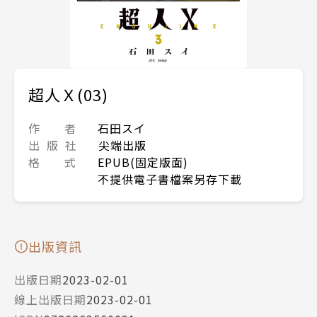
超人Ｘ(03)
作 者
石田スイ
出 版 社
尖端出版
格 式
EPUB(固定版面)
不提供電子書檔案另存下載
出版資訊
出版日期
2023-02-01
線上出版日期
2023-02-01