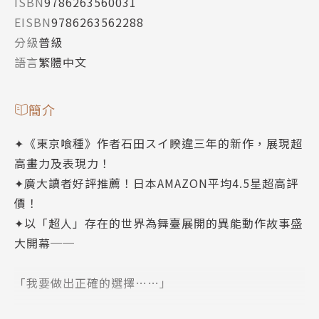
ISBN
9786263560031
EISBN
9786263562288
分級
普級
語言
繁體中文
簡介
✦《東京喰種》作者石田スイ睽違三年的新作，展現超
高畫力及表現力！
✦廣大讀者好評推薦！日本AMAZON平均4.5星超高評
價！
✦以「超人」存在的世界為舞臺展開的異能動作故事盛
大開幕──
「我要做出正確的選擇……」