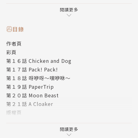
好好凝視自己的力量！
全新境界異能動作故事登場！
閱讀更多
───｜故事簡介｜───
目錄
作者頁
變成超人的乙田艾莉轉學到「獸化超人」黑原時央的高
彩頁
中。
第１６話 Chicken and Dog
第１７話 Pack! Pack!
艾莉在上學途中迷路時，剛好遇到東吾妻。
第１８話 呀咿呀～嘿咿咻～
看到時央正在為超人人生迷惘，
第１９話 PaperTrip
身為摯友的吾妻陪伴在時央身邊的同時，
第２０話 Moon Beast
發現自己的內心也開始出現極大的迷惘。
第２１話 A Cloaker
版權頁
封底
閱讀更多