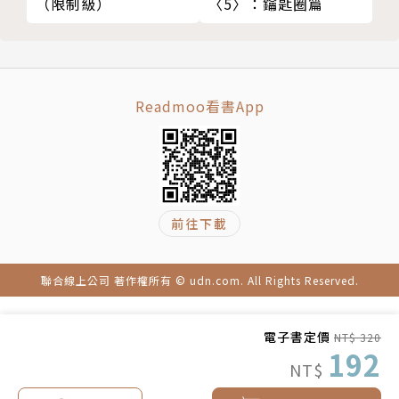
（限制級）
〈5〉：鑰匙圈篇
崩潰，再一步步地找回照顧與生活之間的平衡，並利用
繪畫找到禁錮自己的悲傷盒子的鑰匙。
這是一趟悲傷的旅程，也是一趟自我療癒與修復的旅
程。
當我們必須背負另一個人的餘生、全心全意照顧摯愛家
Readmoo看書App
人時，也千萬不要忘記，好好照顧自己。
前往下載
聯合線上公司 著作權所有 © udn.com. All Rights Reserved.
電子書定價
NT$ 320
192
NT$