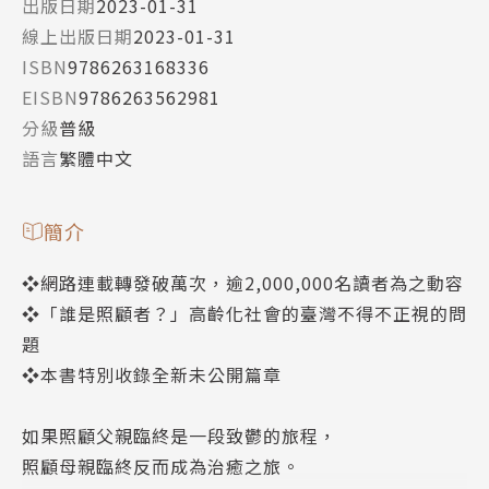
出版日期
2023-01-31
線上出版日期
2023-01-31
ISBN
9786263168336
EISBN
9786263562981
分級
普級
語言
繁體中文
簡介
❖網路連載轉發破萬次，逾2,000,000名讀者為之動容
❖「誰是照顧者？」高齡化社會的臺灣不得不正視的問
題
❖本書特別收錄全新未公開篇章
如果照顧父親臨終是一段致鬱的旅程，
照顧母親臨終反而成為治癒之旅。