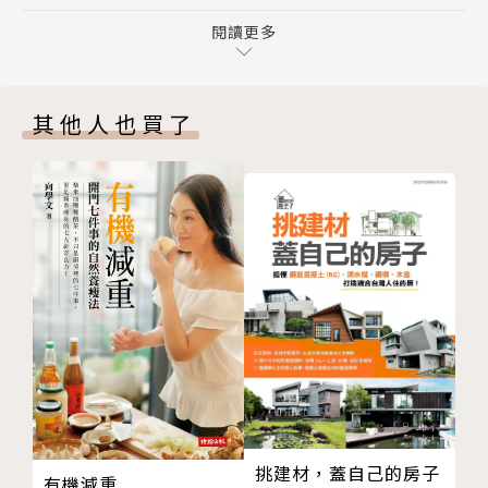
版權頁
然而為了陪伴摯愛家人走完最後一程，
封底
閱讀更多
仍願意如飛蛾撲火般投入這場戰役。
這是米奧的故事，也是每一位照顧者的故事。
其他人也買了
照顧的路上不斷消磨體力、消磨精神、消磨愛，
最後甚至可能將自我也消磨殆盡……
也曾流下無數眼淚、留下無數傷痕的米奧，
想用自己的親身經歷告訴勇敢的照顧者們：
「好好照顧自己，我們一起走下去。」
▍獻給每位照顧者
目前台灣大約有76萬名失能、失智及身心障礙者，其
中將近六成完全仰賴家庭照護，而照顧者中有七成以上
都是女性。
挑建材，蓋自己的房子
有機減重