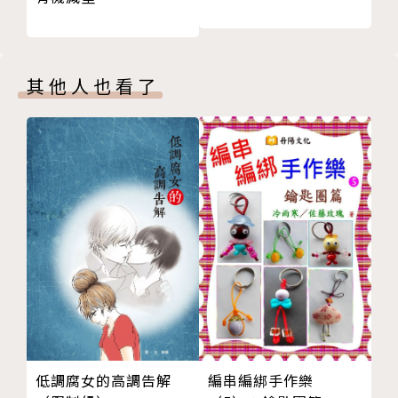
因此作者在最初的篇章就告訴大家「女性的自由是有期
限的」。
家庭照顧責任經常自然而然地落在女性身上，卻很少人
重視這個問題。照顧者們多數必須離開職場、失去自己
其他人也看了
的生活，並覺得自己孤立無援。
作者試著透過親身經驗，分享「照顧責任分攤問題」、
「如何面對生死離別」、應該「在父母健康時預做準
備」等議題，分擔照顧者的負擔，給予每位即將加入或
正在經歷照顧旅程的人們一顆定心丸！
▍第一人稱的圖文書
作者用可愛的角色，以第一人稱的方式描繪照顧與生死
離別的沉重話題。
在作者娓娓道來的過程中，我們得以用旁觀者的身分加
入這趟傷痕累累的旅程，看作者因為照顧壓力瀕臨身心
低調腐女的高調告解
編串編綁手作樂