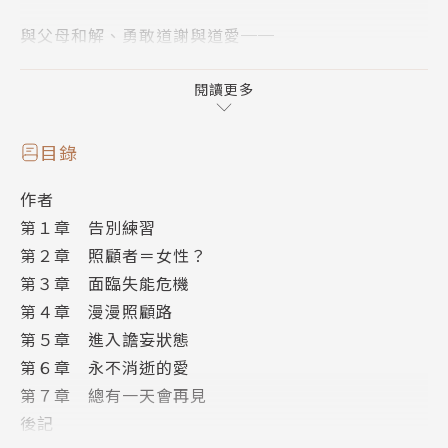
與父母和解、勇敢道謝與道愛──
在與摯愛親人告別的最後一段路上不留遺憾。
閱讀更多
▍內容簡介
目錄
「我會當一個──
作者
握著她的手直到最後，
第１章 告別練習
絕不讓她寂寞的孩子。」
第２章 照顧者＝女性？
第３章 面臨失能危機
儘管父親臨終的照顧旅程既漫長又艱難，
第４章 漫漫照顧路
但在母親面臨失能危機的時刻，
第５章 進入譫妄狀態
作者米奧再次義無反顧地擔起責任。
第６章 永不消逝的愛
第７章 總有一天會再見
無論事前做了多少心理準備，
後記
想起「譫妄症狀」身軀就止不住顫抖，