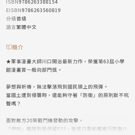
ISBN
9786263388154
EISBN
9786263560819
分級
普級
語言
繁體中文
簡介
★軍事漫畫大師川口開治最新力作，榮獲第63屆小學
館漫畫賞一般向部門獎。
夢想與祈禱，無法擊落飛到國民頭上的飛彈。
當國土遭到侵襲時，還能夠守著「防衛」的原則默不吭
聲嗎？
面對敵方20架戰鬥機發動的攻擊，
「伊吹」艦隊則是保留F35，徹底只靠船艦進行防衛!!