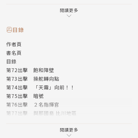
驅使各種裝備及機能來防禦無數的飛彈!!
接著，終於輪到「伊吹」和F35進行反擊的時刻…!!!
閱讀更多
空母決戰從只靠船艦的防衛戰轉為反擊——!!!
目錄
伊吹號被中斷的歷史，在此重新展開！
作者頁
書名頁
目錄
第72出擊 飽和障壁
第73出擊 操舵轉向點
第74出擊 「天霧」向前！！
第75出擊 暗號
第76出擊 ２名指揮官
第77出擊 與那國島 比川地區
第78出擊 中國神盾
第79出擊 龍之空域
閱讀更多