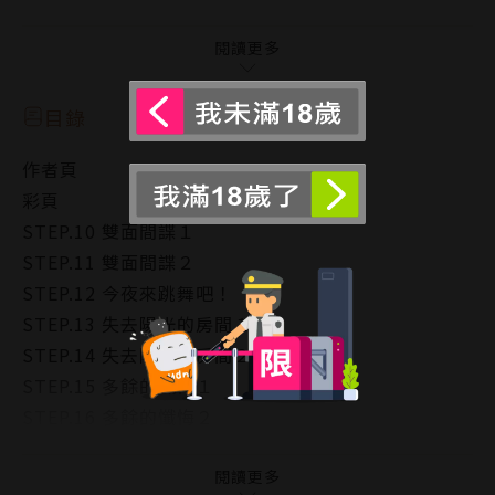
※ 重要提醒：本書為尖端出版重新製作，與華雲數位
過去上架之內容相同，但解析度更高。故屬於不同商
閱讀更多
品。
目錄
作者頁
彩頁
STEP.10 雙面間諜１
STEP.11 雙面間諜２
STEP.12 今夜來跳舞吧！
STEP.13 失去陽光的房間１
STEP.14 失去陽光的房間２
STEP.15 多餘的懺悔１
STEP.16 多餘的懺悔２
STEP.17 好，到此為止啦！
STEP.18 別再說壞話１
閱讀更多