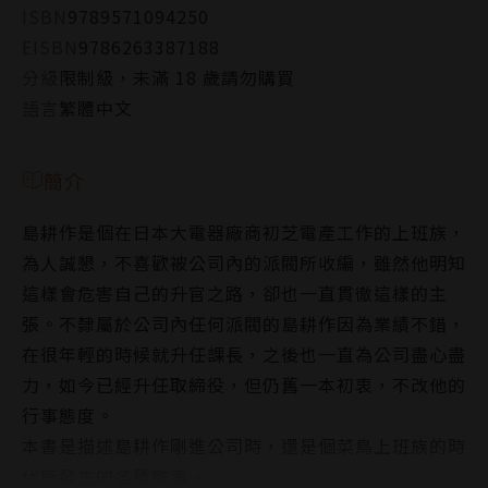
ISBN
9789571094250
EISBN
9786263387188
分級
限制級，未滿 18 歲請勿購買
語言
繁體中文
簡介
島耕作是個在日本大電器廠商初芝電產工作的上班族，
為人誠懇，不喜歡被公司內的派閥所收編，雖然他明知
這樣會危害自己的升官之路，卻也一直貫徹這樣的主
張。不隸屬於公司內任何派閥的島耕作因為業績不錯，
在很年輕的時候就升任課長，之後也一直為公司盡心盡
力，如今已經升任取締役，但仍舊一本初衷，不改他的
行事態度。
本書是描述島耕作剛進公司時，還是個菜鳥上班族的時
代所發生的各種軼事。