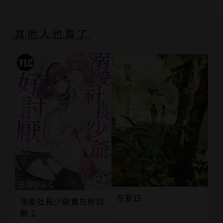
STEP.19 別再說壞話２
STEP.20 白色冬季
其他人也買了
版權頁
封底
在夏日
溺愛社長少爺實在好討
厭 2