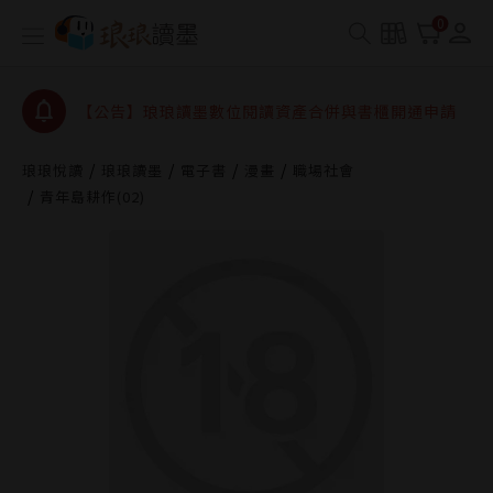
【公告】因 Readmoo 讀墨系統維護中，本站同步暫
0
停部分閱讀服務
【公告】琅琅讀墨數位閱讀資產合併與書櫃開通申請
【公告】琅琅讀墨書櫃開通常見問題
【公告】琅琅讀墨 3 分鐘完成書櫃開通與資產合併申
請圖文教學
琅琅悅讀
琅琅讀墨
電子書
漫畫
職場社會
【公告】琅琅書店服務升級重要說明及資產合併結果
青年島耕作(02)
查詢
【公告】因 Readmoo 讀墨系統維護中，本站同步暫
停部分閱讀服務