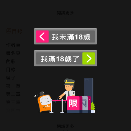
「……身為宇宙侵略者的我，為什麼無法抗拒這樣的凌
閱讀更多
辱？！」
目錄
外星侵略者‧奈亞提奉長官之命，降落地球探查敵情，
作者頁
並計劃要綁架一名地球人加以解剖，以了解地球人的生
書名頁
理構造。
內彩
目錄
然而奈亞提選中的俘虜‧獨孤巖卻反過來制服奈亞提，
楔子
還狂妄地宣稱奈亞提是上天送給他的生日禮物，身體跟
第一章
一切都屬於他。
第二章
第三章
奈亞提不理解自己為何對一個手無縛雞之力的地球人毫
第四章
無辦法，他成了獨孤巖的禁臠，出生之後就從未嘗過的
第五章
快感、羞恥和屈辱，讓他求生不得求死不能，逃也逃不
版權頁
閱讀更多
掉，只能眼睜睜看著自己身心逐漸淪陷。