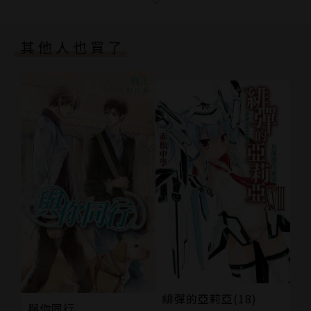
封底
奈亞提這才知道，地球上有種生物叫做惡魔……
其他人也買了
｜原創星球出版作品｜
加筆後日談《為了追另一半，我造成宇宙第一次車禍》
於原創星球獨家公開中！
霸道總裁獨孤巖持有的琥珀「魔眼」，未曾公開的過
去！
他沒有固定形體，只是一團金黃的光團，核心是一顆金
色的大眼，可以把幾百光年之內的景象盡收眼底，對他
而言已經夠完美了。他是最完美的，獨一無二的智慧
體，全宇宙最優越的存在——
緋彈的亞莉亞(18)
與你同行