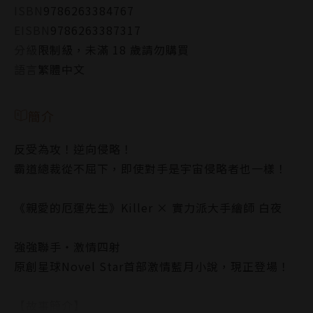
ISBN
9786263384767
EISBN
9786263387317
分級
限制級，未滿 18 歲請勿購買
語言
繁體中文
簡介
反受為攻！逆向侵略！
霸道總裁從不屈下，即使對手是宇宙侵略者也一樣！
《親愛的厄運先生》Killer × 實力派大手繪師 白夜
強強聯手‧激情四射
原創星球Novel Star首部激情藍月小說，現正登場！
【故事簡介】