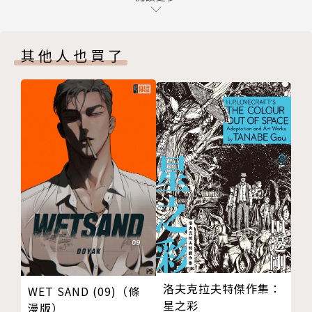
第１６６話 常在一些特產店買下手的東西
第１６７話 開車真的不簡單
其他人也買了
第１６９話 某位少女的往事
特別附錄／第１６７．５話 毫不重要的租車後日談
版權頁
封底
洛夫克拉夫特傑作集：
WET SAND (09)（條
星之彩
漫版）