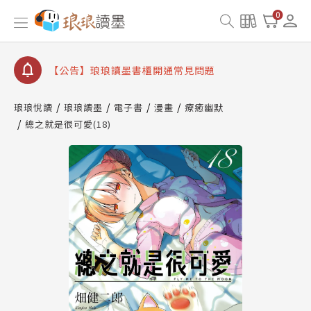
【公告】因 Readmoo 讀墨系統維護中，本站同步暫
0
停部分閱讀服務
【公告】琅琅讀墨數位閱讀資產合併與書櫃開通申請
【公告】琅琅讀墨書櫃開通常見問題
【公告】琅琅讀墨 3 分鐘完成書櫃開通與資產合併申
請圖文教學
琅琅悅讀
琅琅讀墨
電子書
漫畫
療癒幽默
【公告】琅琅書店服務升級重要說明及資產合併結果
總之就是很可愛(18)
查詢
【公告】因 Readmoo 讀墨系統維護中，本站同步暫
停部分閱讀服務