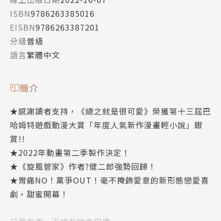
ISBN
9786263385016
EISBN
9786263387201
分級
普級
語言
繁體中文
簡介
★感謝讀者支持，《總之就是很可愛》榮獲第十三屆巴
哈姆特遊戲動漫大賞「年度人氣新作漫畫輕小說」銀
賞!!
★2022年動畫第二季製作決定！
★《旋風管家》作者?健二郎強勢回歸！
★胃痛NO！黨爭OUT！毫不掩飾愛意的新形態戀愛喜
劇，甜蜜開幕！