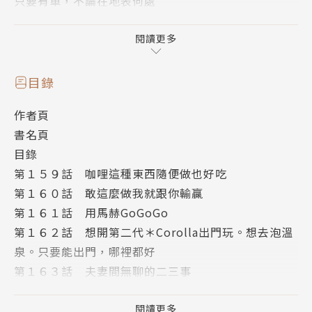
只要有車，不論在地表何處
夫妻都能卿卿我我!?
閱讀更多
情侶裝、煮咖哩以及變更擺設。
有駕照在手，移動和約會的方式也會不一樣。
目錄
再平凡的日常只要有你有我，就是與眾不同。
作者頁
因為，我們是夫妻啊！
書名頁
塞滿婚姻幸福篇章的第18集來了!!
目錄
第１５９話 咖哩這種東西隨便做也好吃
第１６０話 敢這麼做我就跟你輸贏
第１６１話 用馬赫GoGoGo
第１６２話 想開第二代＊Corolla出門玩。想去泡溫
泉。只要能出門，哪裡都好
第１６３話 夫妻間無聊的二三事
第１６４話 夫妻間真的不值一提的親熱故事
第１６５話 內容真的無關緊要到我想直接弄成番外篇
閱讀更多