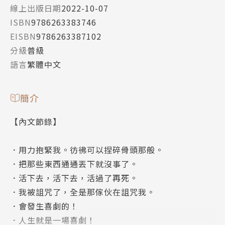
線上出版日期
2022-10-07
ISBN
9786263383746
EISBN
9786263387102
分級
普級
語言
繁體中文
簡介
【內文節錄】
．用力抱緊我。彷彿可以捏碎骨頭那般。
．把那些東西通通丟下就沒事了。
．活下去，活下去，活過了再死。
．我被詛咒了，全是那傢伙在詛咒我。
．會發生喜劇的！
．人生就是一場喜劇！