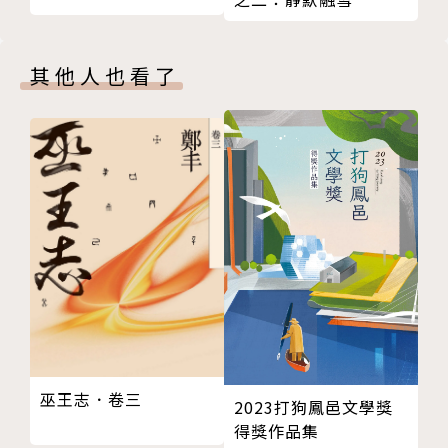
14wak3baXAm7i2zeQNMUx_Rg
其他人也看了
作者簡介
カンザキイオリ
2014年以VOCALOID P出道。以數首熱門作品瞬間聚
集人氣與話題，2017年發表的《命に嫌われてい
る》，更是怪物級的人氣作品，並成功登上百萬殿堂紀
錄。2019年發行了第一張專輯「白紙」，人氣作品皆
收錄其中。
2018年開始，為虛擬歌手‧花譜操刀所有的原創歌
曲，成功獲得迴響。
巫王志．卷三
2023打狗鳳邑文學獎
得獎作品集
除了製作動畫或遊戲音樂之外，同時執筆小說創作，不