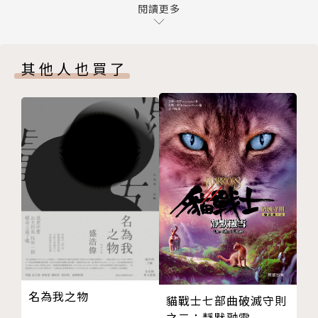
第七章 神明
閱讀更多
第八章 晚夏
背負黑暗的流花和武命，宛如十三年前獨自承受痛苦的
尾聲
流花。
其他人也買了
版權頁
眼見悲劇即將發生，千尋決定，這次他絕對不會再放
封底
手！
距離那個已然飽和的夏天已過十三年，命運的齒輪再度
轉動——
▲ 《あの夏》經典三部曲‧MV連結
〈那個已然飽和的夏天。〉
〈要死的時候再去死就好〉
〈人生皆喜劇〉
名為我之物
貓戰士七部曲破滅守則
https://youtube.com/playlist?list=PLGepa6W4U
之二：靜默融雪