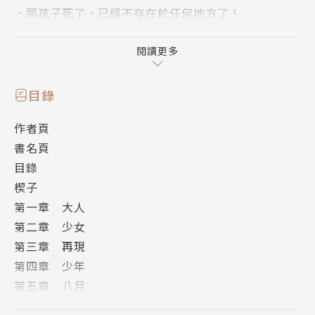
．那孩子死了。已經不存在於任何地方了！
那年溽暑，流花（RUKA）在我面前親手結束了自己的
閱讀更多
生命。
十三年後，她讓我遇見了另一個「瑠花」（RUKA）
目錄
——
作者頁
書名頁
十四歲時，千尋青梅竹馬的戀人‧流花因失手殺了霸凌
目錄
自己的人，讓兩人決定要攜手逃離這個令人難以呼吸的
楔子
世界。但就在他們即將被抓到的前一刻，流花自殺了，
第一章 大人
隨之而來的巨大罪惡感和後悔，盈滿了千尋的夏天。
第二章 少女
第三章 再現
二十七歲時，渾渾噩噩的千尋在交友軟體上認識了高中
第四章 少年
生‧瑠花。儘管她和流花一點都不像，但命運一般的相
第五章 八月
遇仍讓千尋忍不住痛哭失聲，兩人從此有了交集，更使
第六章 煙火
千尋認識流花打工的夥伴‧武命。