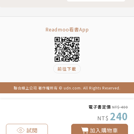
停擴大活躍領域。在十幾歲的年輕人族群有著巨大的人
氣與影響力，是現今相當受注目的音樂家。
Readmoo看書App
譯者簡介
韓宛庭
東吳大學日文系畢，曾任出版社編輯，現為專職譯者。
前往下載
譯有《永遠的外出》、《我所預感的悲傷未來》、《暖
和和手套國》、《刑警家的孩子》、《星期五的書店》
聯合線上公司 著作權所有 © udn.com. All Rights Reserved.
等。
聯絡信箱：niwa0210@gmail.com
電子書定價
NT$ 400
240
NT$
試閱
加入購物車