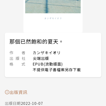
那個已然飽和的夏天。
作 者
カンザキイオリ
出 版 社
尖端出版
格 式
EPUB(流動版面)
不提供電子書檔案另存下載
出版資訊
出版日期
2022-10-07