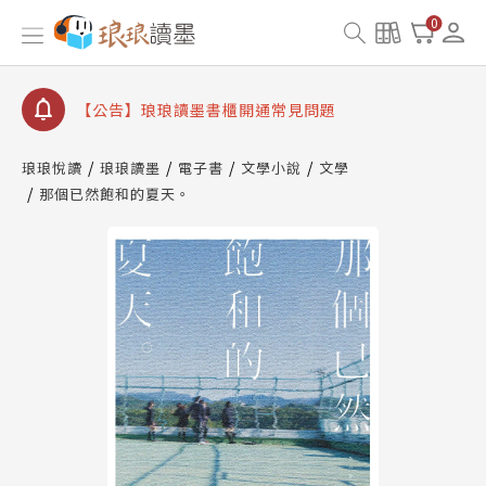
【公告】因 Readmoo 讀墨系統維護中，本站同步暫
0
停部分閱讀服務
【公告】琅琅讀墨數位閱讀資產合併與書櫃開通申請
【公告】琅琅讀墨書櫃開通常見問題
【公告】琅琅讀墨 3 分鐘完成書櫃開通與資產合併申
請圖文教學
琅琅悅讀
琅琅讀墨
電子書
文學小說
文學
【公告】琅琅書店服務升級重要說明及資產合併結果
那個已然飽和的夏天。
查詢
【公告】因 Readmoo 讀墨系統維護中，本站同步暫
停部分閱讀服務