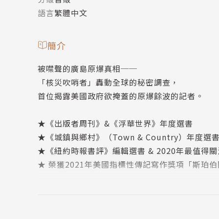
語言
繁體中文
簡介
被噤聲的廣島原爆真相──
「核災吹哨者」轟動全球的秘密調查，
首位揭露美國政府欲掩蓋的原爆餘波的記者。
★《出版者周刊》&《浮華世界》年度選書
★《城鎮與鄉村》（Town & Country）年度選
★《紐約時報書評》編輯選書 & 2020年最值得關
★ 榮獲2021年美國指標性傳記寫作獎項「斯珀伯圖書獎
「一九四五年以來，讓世界免於核彈災難的，
是對廣島浩劫的記憶。」 ──約翰．赫西 John H