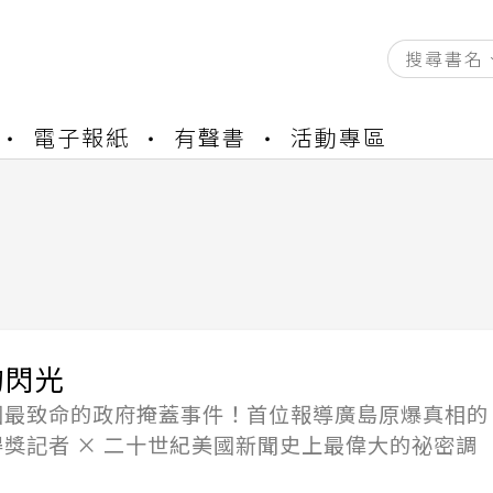
資產合併結果查詢
電子報紙
有聲書
活動專區
中，本站同步暫停部分閱讀服務
書櫃開通申請
與資產合併申請圖文教學
資產合併結果查詢
中，本站同步暫停部分閱讀服務
的閃光
國最致命的政府掩蓋事件！首位報導廣島原爆真相的
獎記者 × 二十世紀美國新聞史上最偉大的祕密調