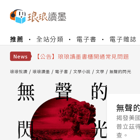
【公告】琅琅書店服務升級重要說明及
推薦
全站分類
電子書
電子雜誌
【公告】因 Readmoo 讀墨系統維護
【公告】琅琅讀墨數位閱讀資產合併與
【公告】琅琅讀墨書櫃開通常見問題
News
【公告】琅琅讀墨 3 分鐘完成書櫃開通
【公告】琅琅書店服務升級重要說明及
琅琅悅讀
琅琅讀墨
電子書
文學小說
文學
無聲的閃光
【公告】因 Readmoo 讀墨系統維護
無聲
揭發美
普立茲得
查。