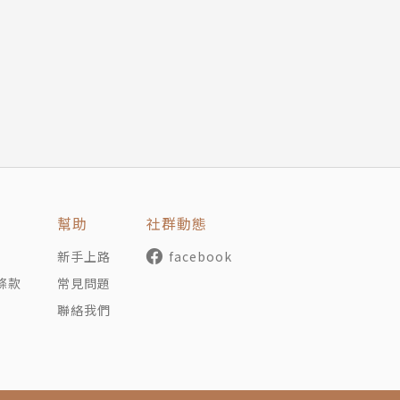
逆風報導，揭露政府不願承認的真相！
刊出普立茲獎得主約翰?赫西親赴廣島秘密調查的報導，一舉踢
仍是美國新聞史上最震撼人心的調查報導。該獨家報導立即引
並確實在防止核戰再度爆發方面發揮了舉足輕重的作用。
幫助
社群動態
針對核武的警告，說明了核武對文明所將構成的存亡威脅；此
我們明瞭了原子浩劫的恐怖，因為赫西向我們展現了它的景象
新手上路
facebook
核武攻擊的可怕後果的情況下，威脅採取核武行動，也就是說
條款
常見問題
聯絡我們
每一個數字，都有自己的名字──