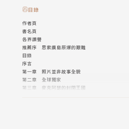
目錄
▍「無聲的閃光」粉碎了整座城市，剝奪了數十
作者頁
書名頁
1945年8月6日早晨，暱稱「小男孩」的原子
各界讚譽
也是當時戰爭史上使用過最大的炸彈。廣島自此
推薦序 思索廣島原爆的艱難
民被大火吞噬、被建築物活埋重擊，在烈焰中灰
目錄
情，對於其所可能造成的毀滅性後果也一無所知
序言
第一章 照片並非故事全貌
美國政府先後於廣島與長崎投下原子彈，促成了
第二章 全球獨家
存者展開如煉獄般的「後原爆」之路，他們目睹
第三章 麥克阿瑟的封閉王國
脫落、口耳鼻冒血、難以癒合的潰爛皮肉、持續
第四章 六位倖存者
第五章 廣島紀事
然而，美國政府在投下原子彈後，開始了一連串
第六章 引爆
他們稱該武器為「威力較大的火砲武器」且「絕
第七章 餘波
查的媒體報導，向全世界淡化了原爆災後的現實
結語
響關鍵的警鐘。