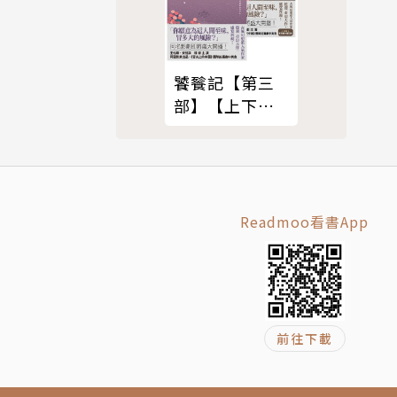
饕餮記【第三
部】【上下】
爆美國當局
合集
起全球轟
Readmoo看書App
後，它激勵
。自報導刊
，該行動要
前往下載