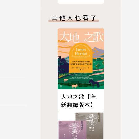
週年紀念版】
其他人也看了
的原子彈，
逾十萬名居
武器毫不知
的夢魘。倖
，包含毛髮
大地之歌【全
新翻譯版本】
輻射危害，
經戰爭部審
獨家報導敲