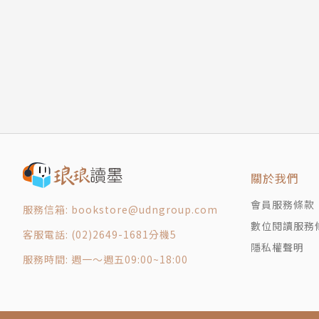
誌謝
詞彙對照表
參考資料
▍新聞史上最危險且震撼的調查──無所畏懼的
版權頁
封底
在廣島原爆後一年的1946年8月，《紐約客》
淡化原爆傷亡、掩蓋輻射傷害的政治操作，至今
動，激起全球對核武威脅最深層的恐懼與擔憂，
關於我們
赫西的報導是第一個真正有效且受到國際關注的
了一代代的社運者與領導人努力避免核戰爆發，
會員服務條款
服務信箱: bookstore@udngroup.com
出以後，再也沒有領導人或政黨能在完全不了解
數位閱讀服務
客服電話: (02)2649-1681分機5
不是出於故意的無知，就是虛無主義的殘暴。
隱私權聲明
服務時間: 週一～週五09:00~18:00
▍在戰爭被壓縮成冰冷的傷亡數字之後，請記住