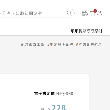
0
琅琅悅讀
琅琅原創
紀念東野圭吾
申請資產合併
查詢合併結果
電子書定價
NT$ 380
228
NT$