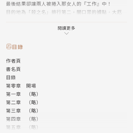
最後結果卻讓兩人被捲入那女人的『工作』中！
目的地為「殺之名」排行第二，闇口眾的據點．大厄
島，迎接他們的敵人，竟是生涯無敗的結晶皇帝，六何
我樹丸！
閱讀更多
全新青春娛樂小說最前線再度席捲而來！
目錄
【系列特色】
作者頁
✧西尾維新暢銷代表作《人間系列》，以日本文庫版為
書名頁
基礎重新推出中文版。
目錄
✦比照原書七本，原汁原味呈現日本書衣設計，收藏度
第零章 開場
100%。
第一章 （略）
✧收錄文庫版作者後記。
第二章 （略）
✦人氣繪者take 繪製全新封面、彩頁。
第三章 （略）
第四章 （略）
第五章 （略）