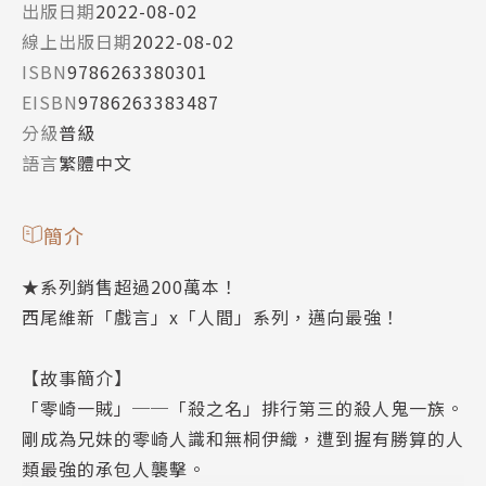
出版日期
2022-08-02
線上出版日期
2022-08-02
ISBN
9786263380301
EISBN
9786263383487
分級
普級
語言
繁體中文
簡介
★系列銷售超過200萬本！
西尾維新「戲言」x「人間」系列，邁向最強！
【故事簡介】
「零崎一賊」──「殺之名」排行第三的殺人鬼一族。
剛成為兄妹的零崎人識和無桐伊織，遭到握有勝算的人
類最強的承包人襲擊。