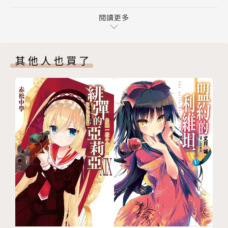
第六章 （略）
第七章 （略）
閱讀更多
第八章 （略）
最終章 結局
其他人也買了
後記
版權頁
封底