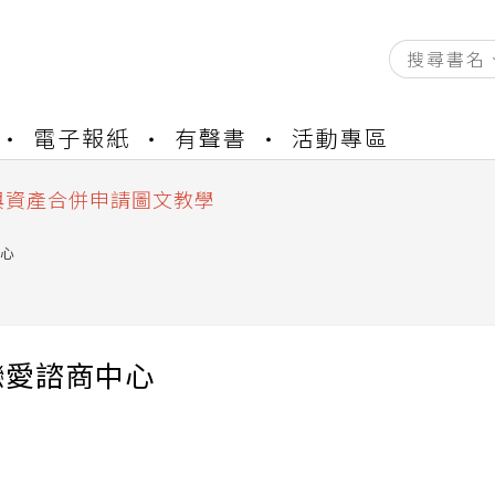
資產合併結果查詢
電子報紙
有聲書
活動專區
書櫃開通申請
與資產合併申請圖文教學
資產合併結果查詢
書櫃開通申請
心
戀愛諮商中心