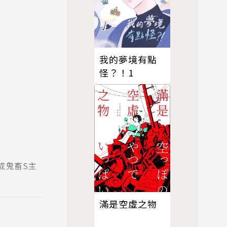
我的夢境有點
怪？！1
成鬼畜S主
滿是空虛之物