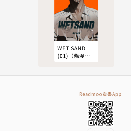
WET SAND
(01)（條漫
版）
Readmoo看書App