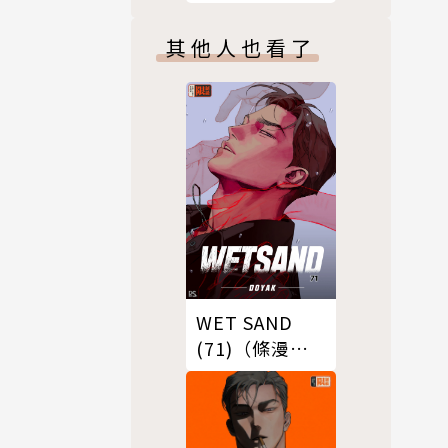
其他人也看了
WET SAND
(71)（條漫
版）
害！」