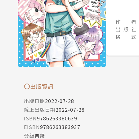
作 者
出 版 社
格 式
出版資訊
出版日期
2022-07-28
線上出版日期
2022-07-28
ISBN
9786263380639
EISBN
9786263383937
分級
普級