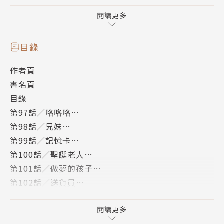
——寓言 / 佐藤明 (假名)
閱讀更多
\硬派寫實動作片+笑中帶淚的搞笑日常=看盡人生百態
的黑色喜劇//
目錄
作者頁
☆榮獲第41回講談社漫畫賞一般部門受賞
書名頁
★2021年日本累積銷售1200萬冊，超高人氣第二部好
目錄
評連載中
第97話／咯咯咯…
☆日本Amazon全系列 2000則5顆星評論
第98話／兄妹…
★「日本奧斯卡影帝」岡田准一主演真人化電影好評熱
第99話／記憶卡…
播
第100話／聖誕老人…
第101話／做夢的孩子…
【內容簡介】
第102話／送貨員…
表面上是正派徵信局的總裁……
第103話／莫非定律…
實際上是一個以被過度保護的年輕人為食的怪物。
第104話／貝沼母子…
閱讀更多
在太平市奄奄一息的宇津帆，