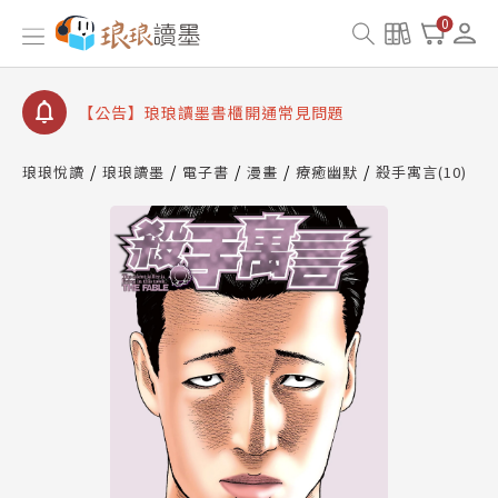
【公告】因 Readmoo 讀墨系統維護中，本站同步暫
0
停部分閱讀服務
【公告】琅琅讀墨數位閱讀資產合併與書櫃開通申請
【公告】琅琅讀墨書櫃開通常見問題
【公告】琅琅讀墨 3 分鐘完成書櫃開通與資產合併申
請圖文教學
琅琅悅讀
琅琅讀墨
電子書
漫畫
療癒幽默
殺手寓言(10)
【公告】琅琅書店服務升級重要說明及資產合併結果
查詢
【公告】因 Readmoo 讀墨系統維護中，本站同步暫
停部分閱讀服務