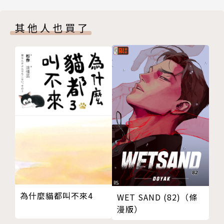
第105話／虛假與謊言…
在無情殺手鈴木、前黑幫井崎和神祕輪椅少女的陪伴
第106話／屈辱之夜…
下，
其他人也買了
第107話／不祥的早晨…
困住了寓言的前輩貝沼和岬！
版權頁
另一方面，寓言被要求繪製聖誕插圖並努力奮鬥…
封底
為什麼貓都叫不來4
WET SAND (82)（條
漫版）