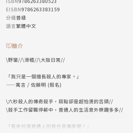
ISBN
9786263380523
EISBN
9786263383159
分級
普級
語言
繁體中文
簡介
\野蠻//\滑稽//\大阪日常//
「我只是一個擅長殺人的專家。」
——寓言 / 佐藤明 (假名)
\六秒殺人的傳奇殺手，弱點卻是超怕燙的舌頭//
\殺手工作留職停薪中，普通人的生活意外樂趣多多//
「看來扮演普通人的我也是專家呢！」