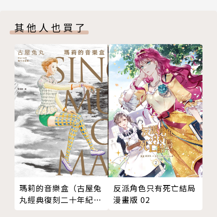
版權頁
人」的生活!?
封底
化名為「佐藤」的寓言，要如何隱藏殺氣和過人的格鬥
其他人也買了
技巧，融入普通大眾的生活呢？
瑪莉的音樂盒（古屋兔
反派角色只有死亡結局
丸經典復刻二十年紀念
漫畫版 02
版）