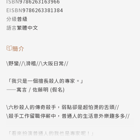
ISBN
9786263163966
EISBN
9786263381384
分級
普級
語言
繁體中文
簡介
\野蠻//\滑稽//\大阪日常//
「我只是一個擅長殺人的專家。」
——寓言 / 佐藤明 (假名)
\六秒殺人的傳奇殺手，弱點卻是超怕燙的舌頭//
\殺手工作留職停薪中，普通人的生活意外樂趣多多//
「看來扮演普通人的我也是專家呢！」