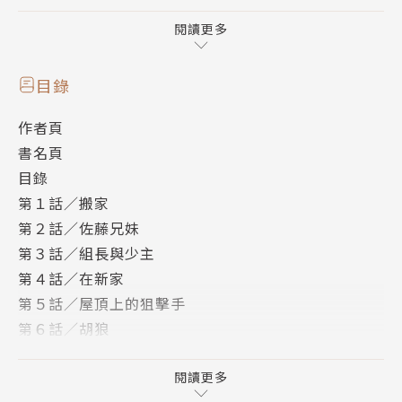
——寓言 / 佐藤明 (假名)
閱讀更多
\硬派寫實動作片+笑中帶淚的搞笑日常=看盡人生百態
的黑色喜劇//
目錄
作者頁
☆榮獲第41回講談社漫畫賞一般部門得獎作品
書名頁
★2021年日本累積銷售1200萬冊，超高人氣第二部好
目錄
評連載中
第１話／搬家
☆日本Amazon全系列 2000則以上評論 4.5顆星
第２話／佐藤兄妹
★「日本奧斯卡影帝」岡田准一主演真人化電影好評熱
第３話／組長與少主
播
第４話／在新家
第５話／屋頂上的狙擊手
【內容簡介】
第６話／胡狼
在東京，有個令人聞風喪膽的天才殺手——寓言，有著
第７話／冠軍
全世界最頂級的殺人技巧。
第８話／美好的夜晚
閱讀更多
卻因為太過活躍被老闆告知接下來要去大阪過上「普通