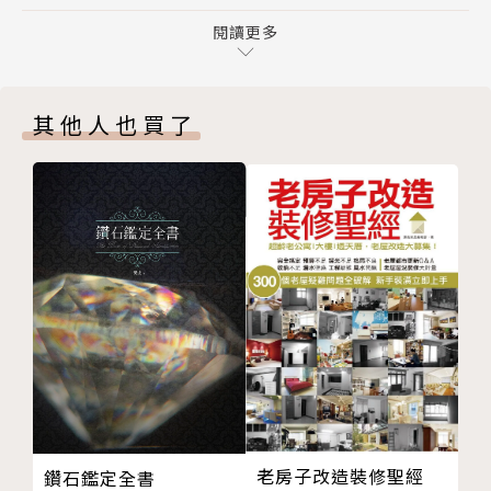
第三部 雷諾曼卡占卜的入門練習
因此慣用塔羅牌的思路來理解雷諾曼卡，
Chapter1─如何問個好問題
閱讀更多
其實兩者從核心概念、占卜方式、解讀思路乃至結果都
Chapter2─指示牌與主題卡
有很大差異，
Chapter3─單張牌占卜練習
好比墨鏡與望遠鏡，
其他人也買了
Chapter4─雙卡組合練習
雖然都是用來提升視覺，但是從裡到外都大不同！
Chapter5─雷諾曼日記
Chapter6─實占之前需熟悉的占卜流程
與塔羅牌相較，雷諾曼卡更擅長具體事件的預測，
第四部 實占技巧
學習也更容易上手。
Chapter1─雷諾曼卡的解讀流派
Chapter2─入門解讀技巧：鏡射解讀法
Chapter3─牌陣
【雷諾曼卡占卜的特色】
Chapter4─進階研究
Chapter4─雙卡組合練習
★更直接更具體的占卜結果－－
Chapter5─雷諾曼日記
舉例算感情問題，塔羅牌可以告訴你：
Chapter6─實占之前需熟悉的占卜流程
「你現在感情問題的癥結，是因為童年跟父親的關係不
版權頁
好的創傷導致。」
老房子改造裝修聖經
鑽石鑑定全書