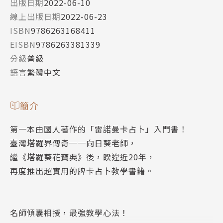
出版日期
2022-06-10
線上出版日期
2022-06-23
ISBN
9786263168411
EISBN
9786263381339
分級
普級
語言
繁體中文
簡介
第一本由國人著作的「雷諾曼卡占卜」入門書！
臺灣塔羅界傳奇──向日葵老師，
繼《塔羅葵花寶典》後，睽違近20年，
再度推出超實用的牌卡占卜教學書籍。
名師傾囊相授，最強教學心法！