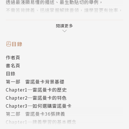
透過最淺顯易懂的描述、最生動貼切的舉例，
不需苦背牌義、迅速掌握解牌要領，讓學習更有效率，
僅需幾小時的學習，就可以開始進行占卜。
閱讀更多
【什麼是雷諾曼卡？】
目錄
作者頁
「雷諾曼卡」是繼塔羅牌以來的新興占卜牌卡，
書名頁
以法國史上最有名的女預言家雷諾曼命名。
目錄
雷諾曼卡的真正起源，
第一部 雷諾曼卡背景基礎
其實是一位德國黃銅廠商人約翰．卡斯珀．赫克特爾
Chapter1─雷諾曼卡的歷史
所創作的一款叫「希望遊戲」的桌遊，
Chapter2─雷諾曼卡的特色
這款桌遊的德國原名為Das Spiel der Hoffnung，約
Chapter3─如何選購雷諾曼卡
在1799年出版。
第二部 雷諾曼卡36張牌義
Chapter1─牌義學習的基本概念
大多數雷諾曼卡的玩家，都先學過了塔羅牌，