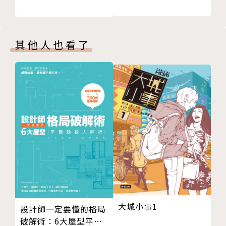
封底
雷諾曼卡則會說：
「 你的男朋友劈腿，第三者是他在健身房認識的。」
雷諾曼卡的詮釋就是如此直白，而且一針見血，毫不含
其他人也看了
糊。
因此有人比喻，塔羅牌是哲學家，雷諾曼卡是我們的死
黨、好閨蜜。
塔羅牌著重在心理和靈性層面，
它的強項是可以顯示整個事情呈現的能量和內心世界，
雷諾曼卡則著重在日常生活的俗世層面，擅長預測具體
事件。
簡單來講，塔羅牌告訴我們「為什麼」，
雷諾曼卡告訴我們「會發生什麼」。
或者，塔羅牌告訴我們「成因」及從成因推導出來的結
大城小事1
設計師一定要懂的格局
果，
破解術：6大屋型平面