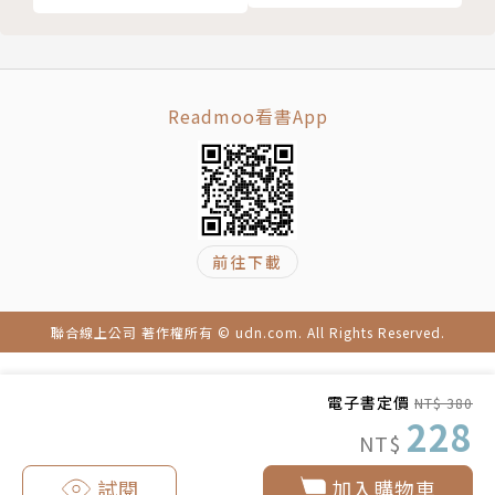
雷諾曼卡則直接顯示「結果」。
動線大解析
★直覺性的聯想與推演－－
由於牌卡只有36張，張張皆是生活中常見的事物，
Readmoo看書App
無需學習神秘學即可直接聯想推演。
舉例來說：
「狗」牌就是忠實的好朋友，「戒指」就是約定，
兩張加在一起就是「跟好朋友的約定」，
以如此直覺化的詞彙排列組合，來進行預測。
前往下載
因此僅需幾小時的學習，就可以開始進行占卜！
聯合線上公司 著作權所有 © udn.com. All Rights Reserved.
【雷諾曼卡的歷史】
電子書定價
NT$ 380
228
雷諾曼卡是以法國歷史上最有名的女預言家雷諾曼（M
NT$
arie Anne Adelaide Lenormand）而命名的。她在1
試閱
加入購物車