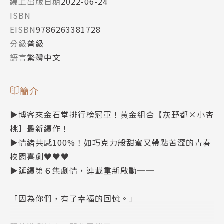
線上出版日期
2022-06-24
ISBN
EISBN
9786263381728
分級
普級
語言
繁體中文
簡介
▶博客來金石堂排行榜冠軍！黃金組合【灰野都×小杏
桃】最新續作！
▶情緒共感100%！如巧克力般甜蜜又帶點苦澀的青春
校園喜劇♥♥♥
▶延續第６集劇情，連載重新啟動──
「因為你們，有了幸福的回憶。」