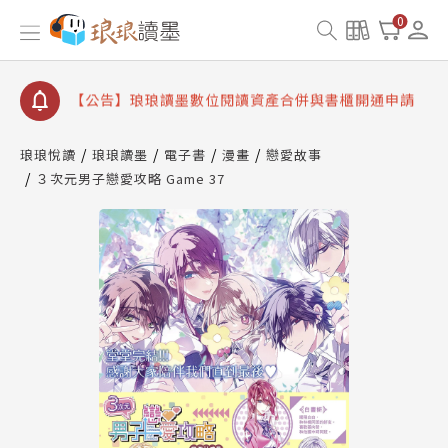
【公告】因 Readmoo 讀墨系統維護中，本站同步暫
0
停部分閱讀服務
【公告】琅琅讀墨數位閱讀資產合併與書櫃開通申請
【公告】琅琅讀墨書櫃開通常見問題
【公告】琅琅讀墨 3 分鐘完成書櫃開通與資產合併申
請圖文教學
琅琅悅讀
琅琅讀墨
電子書
漫畫
戀愛故事
【公告】琅琅書店服務升級重要說明及資產合併結果
３次元男子戀愛攻略 Game 37
查詢
【公告】因 Readmoo 讀墨系統維護中，本站同步暫
停部分閱讀服務