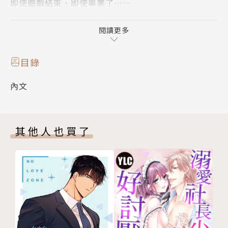
即使遊戲結束、即使畢業了……
戀遊社也永不解散！
閱讀更多
作者簡介：
目錄
漫畫▶灰野都
內文
由第一屆漫畫之星培訓班脫穎而出的潛力漫畫家，以可
愛清新的畫風、輕鬆有趣的劇情內容廣受讀者好評。2
其他人也買了
011年與編劇小杏桃協力在《夢夢》月刊上連載企劃單
元〈３選１小劇場「轉角撞到愛」〉，獲得極高的評
價！接續前作的超人氣，2013年同樣和編劇小杏桃協
力在《夢夢》月刊上推出「戀愛教戰手冊」企劃單元，
擁有廣大讀者熱烈支持；經讀者熱烈敲碗轉型為長篇連
載，共５集完結。
最新作品《３次元男子戀愛攻略》以時下最流行的「手