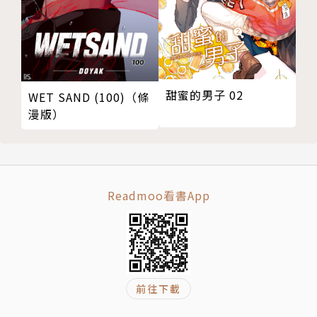
愛教戰手冊．明天的明天之後》亦是佳評如潮！
與灰野都合作的最新作品《３次元男子戀愛攻略》，以
時下最流行的「手遊」元素為主題，於《夢夢》月刊一
推出就造成轟動勇奪連載排行第一！目前正熱鬧連載中
★
甜蜜的男子 02
WET SAND (100)（條
2018年漫博搭配知名漫畫家MAE的封面插圖，出版
漫版）
《誘捕！不聽話的寵物男孩》小說，簽名特裝版２天隨
即完銷，並迅速再版，可見其創作之實力。
▶已出版小說：《戀愛教戰手冊．明天的明天之後》、
Readmoo看書App
《誘捕！不聽話的寵物男孩》。
▶已出版漫畫：《轉角撞到愛》全１冊、《戀愛教戰手
冊》全５冊、《３次元男子戀愛攻略》第１～６集。
▶「夢夢小杏桃」FB粉絲專頁：https://www.faceb
ook.com/MONMONPEACH
前往下載