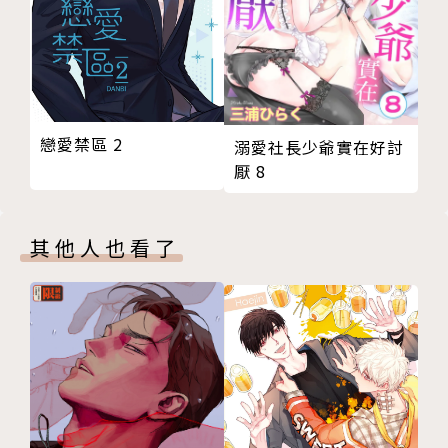
遊」元素為主題，於《夢夢》漫畫電子期刊一推出就造
成轟動勇奪連載排行第一！目前正熱鬧連載中★
▶已出版作品：《轉角撞到愛》全１冊、《戀愛教戰手
冊》全５冊、《３次元男子戀愛攻略》第１～６集。
戀愛禁區 2
▶「灰野都」FB粉絲專頁：https://www.facebook.
溺愛社長少爺實在好討
厭 8
com/HuiYeDou
編劇▶小杏桃
其他人也看了
2011年與漫畫家灰野都協力在《夢夢》月刊上連載企
劃單元〈３選１小劇場「轉角撞到愛」〉，獲得極高的
評價！接續前作的超人氣，2013年同樣和漫畫家灰野
都協力在《夢夢》月刊上推出「戀愛教戰手冊」企劃單
元，擁有廣大讀者熱烈支持；經讀者熱烈敲碗轉型為長
篇連載，共５集完結；其單獨執筆的後續篇章小說《戀