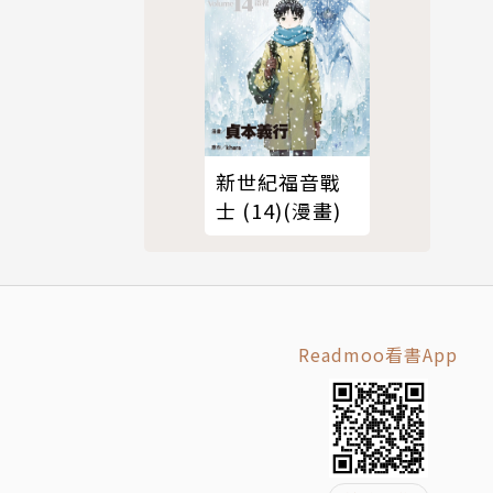
之洞－》全
新世紀福音戰
士 (14)(漫畫)
Readmoo看書App