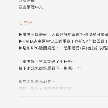
語言
繁體中文
簡介
▶讀者不斷敲碗！大獲好評的幸運系列溫暖日常篇登
▶HAHA吉幸運宇宙正式重啟！各組CP全數回歸
▶增加RPG破關設定，一起跟著勇(奕)者(誠)攻略
「勇者好不容易突破了小任務，
接下來該怎麼進展到下一步呢…？」
坦然面對自己心意，
並順利與管又源交往的夏希達，
為了幫助曾推了自己一把的邱奕誠，
而主動與對方展開談話。