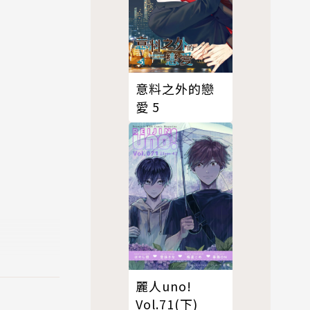
意料之外的戀
愛 5
麗人uno!
Vol.71(下)