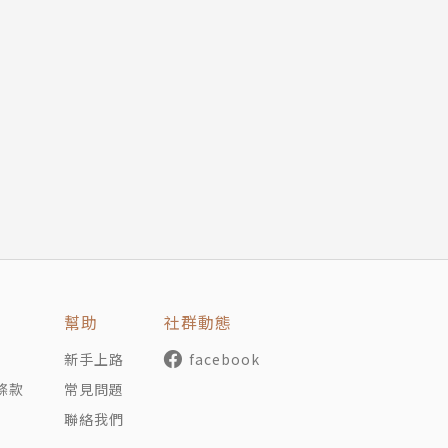
因你而起－星的碎片－》全１冊、《我的幸運☆因你而起－星
１冊、《我的幸運☆因你而起－星之日常－》全１冊。
幫助
社群動態
新手上路
facebook
條款
常見問題
聯絡我們