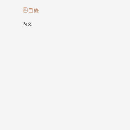
在補師的幫助與開導(?)之下，
目錄
小魔王與勇者的戀情會有什麼突破性的進展嗎…
內文
作者簡介：
HAHA吉榮獲第三屆尖端原創新人獎「少女類優
日誌》，可愛有特色的短篇討論度極高，隨後集結
分別講述三段遊走在家庭及愛情關係裡的感動物語
別其他漫畫家的文青浪漫魅力，再加上其溫暖獨
銷！
FB：https://www.facebook.com/hahaji.haji
IG：https://www.instagram.com/hahaji.5689
▶已出版作品：《HOT×HOT氣象觀察日誌》