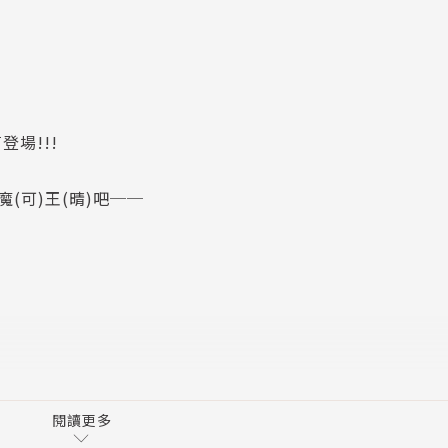
場!!!
！
魔(可)王(晴)吧──
閱讀更多