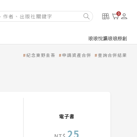
0
琅琅悅讀
琅琅原創
紀念東野圭吾
申請資產合併
查詢合併結果
電子書
25
NT$