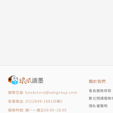
你而起－水中的星星－》全１冊、《我的幸運☆
１冊、《我的幸運☆因你而起－星的重量－》全
關於我們
會員服務條款
服務信箱: bookstore@udngroup.com
數位閱讀服務
客服電話: (02)2649-1681分機5
隱私權聲明
服務時間: 週一～週五09:00~18:00