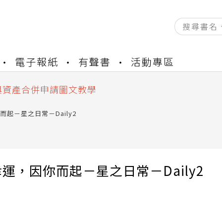
資產合併結果查詢
電子報紙
有聲書
活動專區
書櫃開通申請
與資產合併申請圖文教學
資產合併結果查詢
書櫃開通申請
起－星之日常－Daily2
運，因你而起－星之日常－Daily2