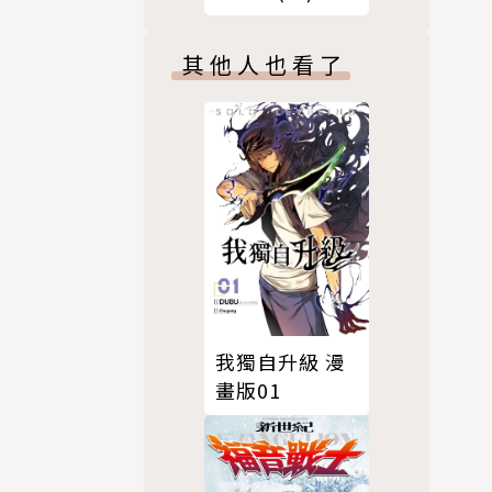
其他人也看了
OT氣象觀察
起》系列，
，散發出有
版均迅速完
我獨自升級 漫
畫版01
的幸運☆因