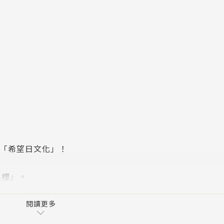
讚「希望日文化」！
之櫻」。
曙光。
閱讀更多
地的影。