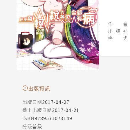
作 者
出 版 社
格 式
出版資訊
出版日期
2017-04-27
線上出版日期
2017-04-21
ISBN
9789571073149
分級
普級