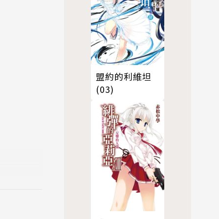
盟約的利維坦
(03)