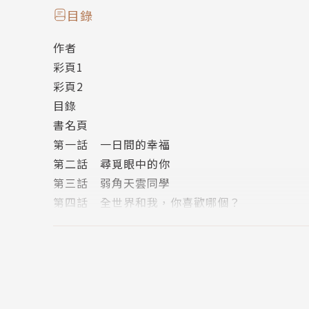
獨自期盼著、希冀著，那未來的美好願景……
目錄
櫻的家中庭院有一棵櫻花樹，名為「樹先生」。
作者
樹先生，已有三十年未開花。
彩頁1
櫻花易謝，僅將最美好的畫面銘刻於回憶中，猶
彩頁2
在最後的最後，少女帶著我重新來到樹下。
目錄
迎著漫天飛舞的花瓣，她也將宿願藏在了風聲中
書名頁
「樹先生，花開了呢。」
第一話 一日間的幸福
《在座寫輕小說的各位，全都有病06》，治癒登
第二話 尋覓眼中的你
真正的治癒，正式展開！
第三話 弱角天雲同學
第四話 全世界和我，你喜歡哪個？
作者簡介
第五話 我的怪人社裡不可能會有BITCH
甜咖啡
第六話 古老誓約與竹中的公主
性別：我想咖啡只有分甜度吧？
第七話 妳的名字
興趣：埋梗吐嘈、寫小說、慢跑。
番外篇 落櫻
FB粉絲團：facebook.com/8523as
後記
作者是個明明幾乎不喝咖啡，卻取筆名為甜咖啡