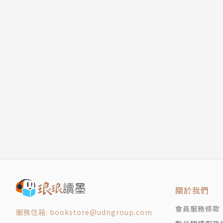
版權頁
改變，寫出來的小說內容常常連昨天的自己都會
——努力寫出最有趣的內容，這是我寫小說的宗
不會改變，也不想改變。
相關著作
《在座寫輕小說的各位，全都有病(05)》
《在座寫輕小說的各位，全都有病(零)》
《在座寫輕小說的各位，全都有病(04)》
《在座寫輕小說的各位，全都有病(03)》
《在座寫輕小說的各位，全都有病(02)》
《在座寫輕小說的各位，全都有病(01)》
繪者簡介
手刀葉
想被ふなっしー壁咚。
這次非常感激尖端給的機會，再接再厲。
關於我們
頑張るピョン♪ヾ( ゜.ω゜) ง
會員服務條款
服務信箱: bookstore@udngroup.com