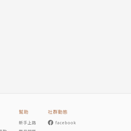
感到驚訝，「啊啊，竟然是這樣展開啊。」
旨。
幫助
社群動態
新手上路
facebook