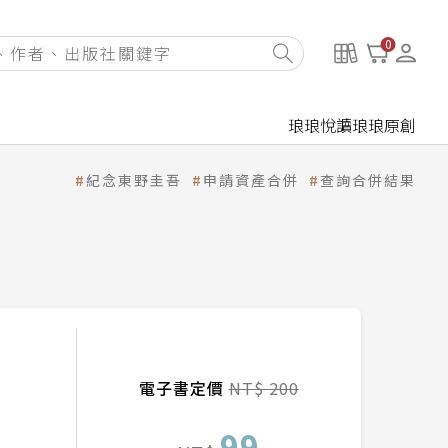
0
琅琅悅讀
琅琅原創
紀念東野圭吾
申請資產合併
查詢合併結果
電子書定價
NT$ 200
99