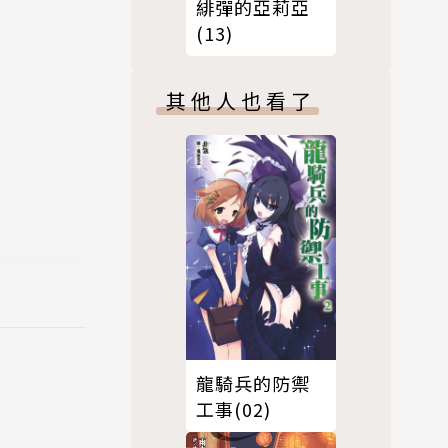
緋彈的亞莉亞
(13)
其他人也看了
龍騎兵的防禦
工事(02)
隨著靈感在