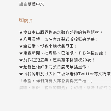
語言
繁體中文
簡介
★令日本出版界也為之動容盛讚的特殊題材。
★八月漫博，簽名會炸裂式哈哈狂笑落幕！
★金石堂、博客來總榜雙冠王！
★東森新聞、批踢踢、巴哈版、ＦＢ熱搜討論！
★前作短短五集，連霸蘋果暢銷榜20次！
★超新星繪師手刀葉首度商業插畫作。
★《我的朋友很少》平坂讀老師Twitter專文稱
「希望，你們所有人都會變得更幸福。」
晨曦，象徵「嶄新的開始」；幻櫻，意味「虛幻
──嶄新的開始，虛幻的終結。
少女將自身化為希望之火燃起，尋找救贖的一線
怪人社的歡鬧中，存在感日漸薄弱的她，化為背