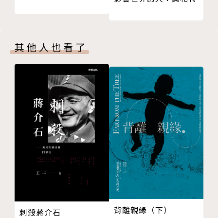
其他人也看了
背離親緣（下）
刺殺蔣介石