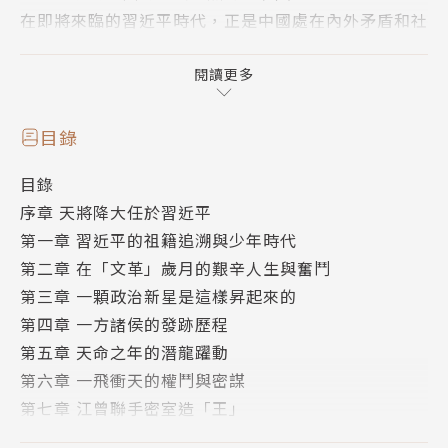
在即將來臨的習近平時代，正是中國處在內外矛盾和社
會危機深刻的關鍵期，倘若中共紅朝不進行政治體制的
民主改革，就勢必會激起民變，習近平不可能做一個太
閱讀更多
平天子，他必須作出歷史的選擇。
本書細述習近平從少至今的生活經過及仕途論政的歷
目錄
程，同時側論中共政治局勢的變化，可視為在二○一二
目錄
年秋天中共改朝換代之際，了解這位中共新一代領導人
序章 天將降大任於習近平
的必讀之書。
第一章 習近平的祖籍追溯與少年時代
第二章 在「文革」歲月的艱辛人生與奮鬥
第三章 一顆政治新星是這樣昇起來的
第四章 一方諸侯的發跡歷程
第五章 天命之年的潛龍躍動
第六章 一飛衝天的權鬥與密謀
第七章 江曾聯手密室造「王」
第八章 接班人的接班「實習」表現