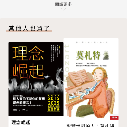
第九章 接班的鬥爭與準備
閱讀更多
終章 性格和思想的形成與特色
後記 習近平當不了太平天子
其他人也買了
參考書籍報刊雜誌
版權頁
理念崛起
影響世界的人：莫札特