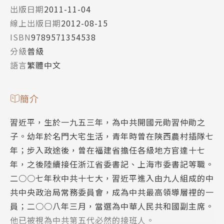
出版日期
2011-11-04
線上出版日期
2012-08-15
ISBN
9789571354538
分級
普級
語言
繁體中文
簡介
習近平，生於一九五三年，為中共開國元勛習仲勛之
子。幼年於名門大宅生活，青年時曾在陝西農村插隊七
年；步入政途後，曾在福建省擔任各級地方官達十七
年，之後陸續接任浙江省委書記、上海市委書記等職。
二○○七年秋中共十七大，習近平進入由九人組成的中
共中央政治局常務委員會，成為中共最高領導層裡的一
員；二○○八年三月，當選為中華人民共和國副主席。
他已被視為中共第五代必然的接班人。