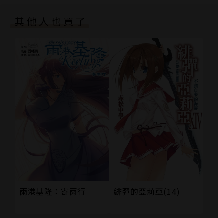
尾聲 劇本
「八年了，這次，你再逃，可要做好必死的準備……郁
其他人也買了
後記
真。」
版權頁
無法逃離的海上孤島，是謝羽笙為他準備的愛巢。
你只有我，我也只有你。我們終於只剩我們了。
//
「小真你怎麼會是β呢！一定是哪裡搞錯了……」
「郁理才不是我的Ω，我的命運之番！我不承認！」
「我們逃跑吧，小真。不去管那狗屁的命運，我們逃到
能誰都不認識我們，允許我們在一起的地方吧！」
「小真，你會跟我走的，對嗎？誰都不能分開我們。你
一定會跟我走的。」
雨港基隆：寄雨行
緋彈的亞莉亞(14)
//