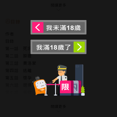
閱讀更多
謝羽笙是完美的α，而他，郁真，是普通的β，
卻有個同樣完美、樣樣過人，還身為Ω的弟弟郁理。
目錄
作者
明明是雙胞胎，為何上天一開始就讓他不如郁理呢？
目錄
明明……是他先遇見謝羽笙的。
第一話 死訊
第二話 腺體
世界是不公平的，所以他逃了，
第三話 費洛蒙
逃離只能作為「郁理的哥哥」活下去的生活、逃離不被
第四話 逃離
家族承認的人生，逃離永遠不夠格跟謝家繼承人謝羽笙
第五話 懷孕
在一起的未來。
第六話 選擇
第七話 喜歡
世界是不公平的，直到準備跟謝家聯姻的郁理死了，而
第八話 祕密
郁真被強制變成了充滿誘惑紅酒香費洛蒙，對著謝羽笙
第九話 情書
閱讀更多
會不由自主癱軟發情的生物──
第十話 結番