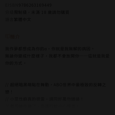
EISBN
9786263169449
分級
限制級，未滿 18 歲請勿購買
語言
繁體中文
簡介
我作夢都想成為你的α，你就是我無解的病因。
無論你變成什麼樣子，我都不會放開你──這就是我愛
你的方式。
// 超絕暗黑萌點在舞動，ABO世界中最極致的反轉之
戀！
// 小眾性癖真的很雷，請同好萬勿錯過！
// 老司機坐穩了，高速行駛小心摔車！