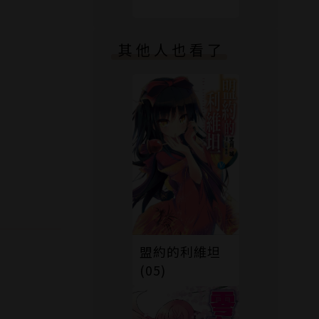
侍、菊花，
其他人也看了
盟約的利維坦
(05)