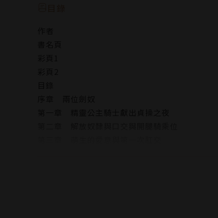
「希望你……可以陪我做羞羞的事，來解除詛咒
目錄
戰勝帝國軍的唯一方法，就是必須透過多種性交
作者
與受孕──
書名頁
彩頁1
精靈公主騎士和將軍為了解除詛咒，一場面臨各
彩頁2
目錄
序章 兩位劍奴
第一章 精靈公主騎士獻出貞操之夜
第二章 解放奴隸與口交與開腿騎乘位
第三章 萌生的愛意與第一次肛交
第四章 精靈公主與將軍的全新羈絆
第五章 藉由懷孕來破除詛咒！
終章 全新的故事就此展開……
版權頁