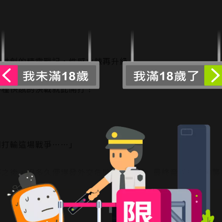
手共創的精靈戰記，性感火辣再升級！
。
各種快感的決戰就此開打！
們打輸這場戰爭……」
鄰之後，沒多久便爆發外交危機，『帝國』最終竟以近乎偷襲
踝以及左右耳朵上都有配戴「詛咒裝束」。遭皇帝封住力量，
閱讀更多