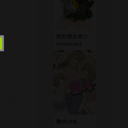
我的朋友很少
Universe2
的方式開
被下放至競
農林(04)