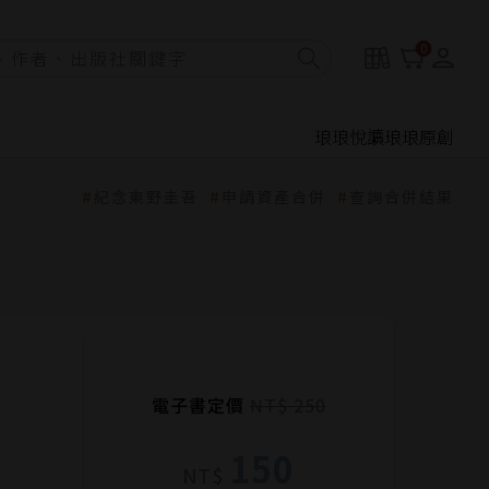
0
琅琅悅讀
琅琅原創
紀念東野圭吾
申請資產合併
查詢合併結果
電子書定價
NT$ 250
150
NT$