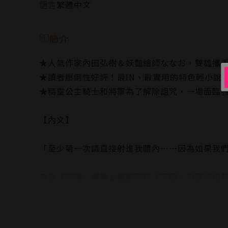
語言
繁體中文
簡介
★人氣作家內田弘樹＆妖豔繪師ななお，雙雄攜
★讀者壓倒性好評！最IN、最實用的特色輕小說
★精靈公主騎士和將軍為了解除詛咒，一場面臨
【內文】
「至少第一次請直接射進我體內……因為如果我
自從『帝國』將領土擴張至與『王國』的國境相
戰，侵略『王國』。
精靈公主騎士艾莎，她的頸部、手腕、大腿、腳
技場成為劍奴，甚至打算讓她淪為可悲的側室。