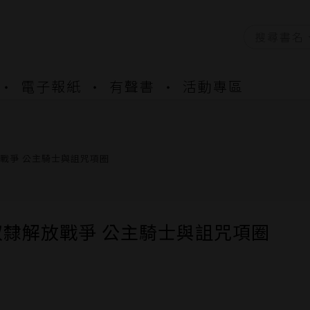
資產合併結果查詢
電子報紙
有聲書
活動專區
書櫃開通申請
與資產合併申請圖文教學
資產合併結果查詢
書櫃開通申請
戰爭 公主騎士與詛咒項圈
奴隸解放戰爭 公主騎士與詛咒項圈