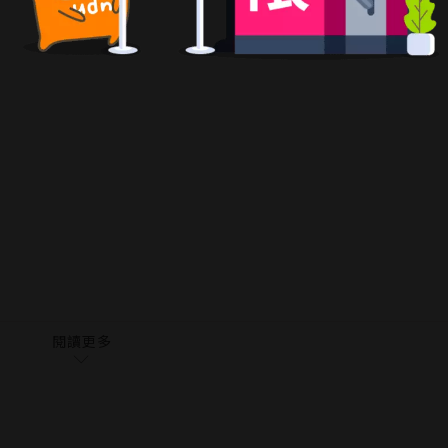
。」
方式，設法解開艾莎身上的「詛咒裝束」。征服貞操、全力服
種快感的決戰就此開打！
閱讀更多