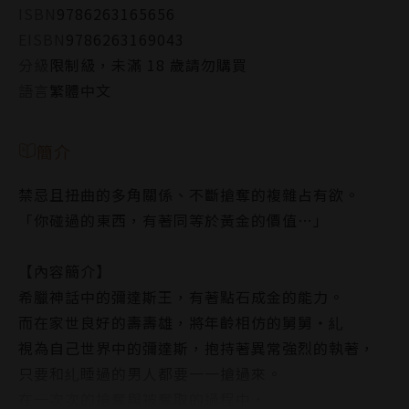
ISBN
9786263165656
EISBN
9786263169043
分級
限制級，未滿 18 歲請勿購買
語言
繁體中文
簡介
禁忌且扭曲的多角關係、不斷搶奪的複雜占有欲。
「你碰過的東西，有著同等於黃金的價值…」
【內容簡介】
希臘神話中的彌達斯王，有著點石成金的能力。
而在家世良好的壽壽雄，將年齡相仿的舅舅‧糺
視為自己世界中的彌達斯，抱持著異常強烈的執著，
只要和糺睡過的男人都要一一搶過來。
在一次次的搶奪與被奪取的過程中，