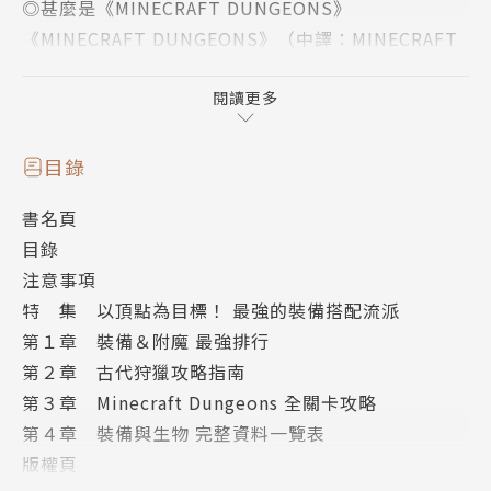
◎甚麼是《MINECRAFT DUNGEONS》
《MINECRAFT DUNGEONS》（中譯：MINECRAFT
地下城）是MINECRAFT系列的遊戲，玩法類似《暗黑
破壞神II》，玩家角色將以第三人稱在各種隨機生成的
閱讀更多
地圖上冒險，可以選擇單人打寶，也可以到線上找其他
玩家一起攻略地圖，主要的樂趣就是打神裝，培養自己
目錄
的角色能力，逐漸攻略越來越有挑戰性的新地圖。
書名頁
目錄
◎本書特色：
注意事項
1.介紹各主流武器防具與神器的搭配法。九大流派樣樣
特 集 以頂點為目標！ 最強的裝備搭配流派
精湛，每種成形後就讓你好像換一個新遊戲體驗一樣。
第１章 裝備＆附魔 最強排行
2.統計近戰、遠程、護甲、神器與附魔玩家使用率排
第２章 古代狩獵攻略指南
名，並分析其中原因，讓你憑藉思考，組出適合自己的
第３章 Minecraft Dungeons 全關卡攻略
最強流派！
第４章 裝備與生物 完整資料一覽表
3.強力鍍金裝來源古代狩獵的關鍵攻略。
版權頁
4.全關卡地圖掉寶、寶箱位置、過關技巧等全面攻略。