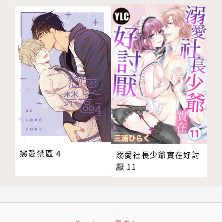
戀愛禁區 4
溺愛社長少爺實在好討
厭 11