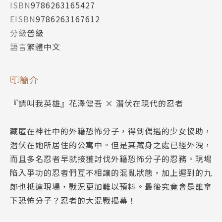
ISBN
9786263165427
EISBN
9786263167612
分級
普級
語言
繁體中文
簡介
『請叫我英雄』花澤健吾 × 潛伏在現代的忍者
藏匿在神社中的外籍恐怖分子，得到偶遇的少女協助，
潛伏在她所居住的公寓中。但是其藏身之處已經外洩，
而且多名忍者早就接獲討伐外籍恐怖分子的忍務。現場
陷入爭功的忍者們互不相讓的混亂狀態，加上遲到的九
郎也抵達現場，戰況更加難以預料。最後究竟會是誰拿
下恐怖分子？忍者的大混戰揭幕！