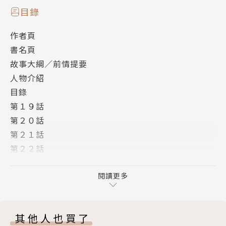
目錄
作者頁
書名頁
故事大綱／前情提要
人物介紹
目錄
第１９話
第２０話
第２１話
第２２話
第２３話
第２４話
閱讀更多
第２５話
第２６話
其他人也買了
第２７話